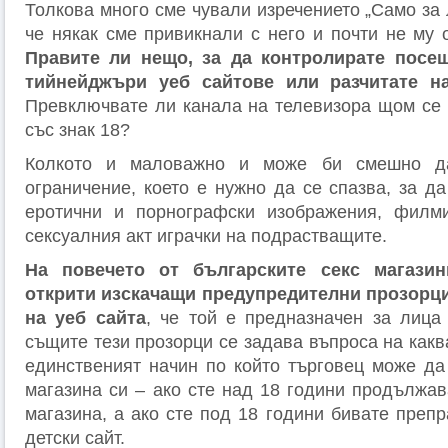
Толкова много сме чували изречението „Само за 
че някак сме привикнали с него и почти не му
Правите ли нещо, за да контролирате посе
тийнейджъри уеб сайтове или разчитате н
Превключвате ли канала на телевизора щом се 
със знак 18?
Колкото и маловажно и може би смешно д
ограничение, което е нужно да се спазва, за д
еротични и порнографски изображения, филм
сексуалния акт играчки на подрастващите.
На повечето от българските секс магази
открити изскачащи предупредителни прозорц
на уеб сайта
, че той е предназначен за лица
същите тези прозорци се задава въпроса на каква
единственият начин по който търговец може да
магазина си – ако сте над 18 години продължав
магазина, а ако сте под 18 години бивате преп
детски сайт.