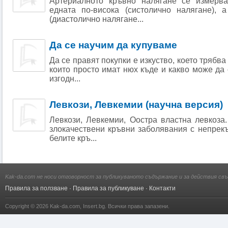
Артериалното кръвно налягане се измерв
едната по-висока (систолично налягане), 
(диастолично налягане...
Да се научим да купуваме
Да се правят покупки е изкуство, което трябва
които просто имат нюх къде и какво може да 
изгодн...
Левкози, Левкемии (научна версия)
Левкози, Левкемии, Оостра властна левкоза
злокачествени кръвни заболявания с непрек
белите кръ...
Kak-da.com не носи отговорност за публикуваното съдържание и за действия свъ
Правила за ползване
·
Правила за публикуване
·
Контакти
Copyright © 2026
Kak-da.com
,
Insert.bg
. Всички права запазени.