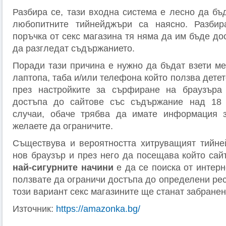
Разбира се, тази входна система е лесно да бъ
любопитните тийнейджъри са наясно. Разбир
поръчка от секс магазина тя няма да им бъде до
да разгледат съдържанието.
Поради тази причина е нужно да бъдат взети ме
лаптопа, таба и/или телефона който ползва дете
през настройките за сърфиране на браузъра
достъпа до сайтове със съдържание над 18 
случаи, обаче трябва да имате информация з
желаете да ограничите.
Съществува и вероятността хитруващият тийне
нов браузър и през него да посещава който сай
най-сигурните начини
е да се поиска от интер
ползвате да ограничи достъпа до определени рес
този вариант секс магазините ще станат забранено
Източник:
https://amazonka.bg/