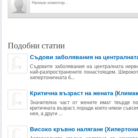
Подобни статии
Съдови заболявания на централнат
Съдовите заболявания на централната нервн
най-разпространените понастоящем. Широкот
хипертоничната б...
Критична възраст на жената (Клима
Значителна част от жените имат твърде п
критичната възраст, поради което някои съвсе
нея, а други ...
Високо кръвно налягане (Хипертони