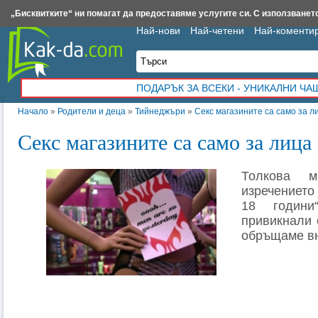
Insert.bg
Framar.bg
Kak-da.com
Iztochnik.com
BauBau.bg
Ne
„Бисквитките“ ни помагат да предоставяме услугите си. С използването
Най-нови
Най-четени
Най-коменти
ПОДАРЪК ЗА ВСЕКИ - УНИКАЛНИ Ч
Начало
»
Родители и деца
»
Тийнеджъри
»
Секс магазините са само за л
Секс магазините са само за лица
Толкова м
изречениет
18 години
привикнали 
обръщаме в