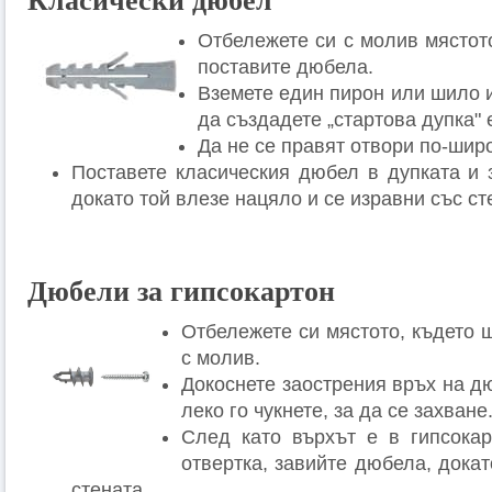
Класически дюбел
Отбележете си с молив мястот
поставите дюбела.
Вземете един пирон или шило и 
да създадете „стартова дупка" 
Да не се правят отвори по-шир
Поставете класическия дюбел в дупката и з
докато той влезе нацяло и се изравни със ст
Дюбели за гипсокартон
Отбележете си мястото, където 
с молив.
Докоснете заострения връх на дю
леко го чукнете, за да се захване
След като върхът е в гипсока
отвертка, завийте дюбела, докат
стената.