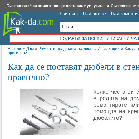
Insert.bg
Framar.bg
Kak-da.com
Iztochnik.com
BauBau.bg
NewAge.bg
„Бисквитките“ ни помагат да предоставяме услугите си. С използването
Най-нови
Най-четени
Най-коменти
ПОДАРЪК ЗА ВСЕКИ - УНИКАЛНИ Ч
Начало
»
Дом
»
Ремонт и поддръжка на дома
»
Инсталации
»
Как да 
правилно?
Как да се поставят дюбели в сте
правилно?
Колко често ви 
в ролята на до
ремонтирате ил
помощта на кре
дюбелите?