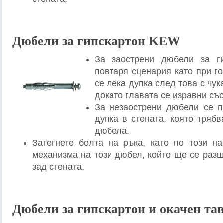
Дюбели за гипскартон KEW
За заострени дюбели за г
повтаря сценария като при г
се лека дупка след това с чук
докато главата се изравни със
За незаострени дюбели се п
дупка в стената, която тряб
дюбела.
Затегнете болта на ръка, като по този н
механизма на този дюбел, който ще се разш
зад стената.
Дюбели за гипскартон и окачен та