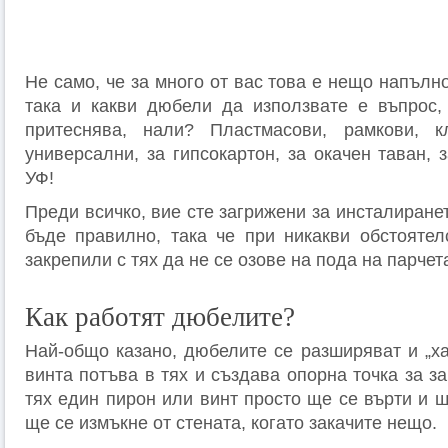
Не само, че за много от вас това е нещо напълн
така и какви дюбели да използвате е въпрос,
притеснява, нали? Пластмасови, рамкови, кл
универсални, за гипсокартон, за окачен таван, з
УФ!
Преди всичко, вие сте загрижени за инсталиране
бъде правилно, така че при никакви обстоятелс
закрепили с тях да не се озове на пода на парчет
Как работят дюбелите?
Най-общо казано, дюбелите се разширяват и „ха
винта потъва в тях и създава опорна точка за з
тях един пирон или винт просто ще се върти и 
ще се измъкне от стената, когато закачите нещо.