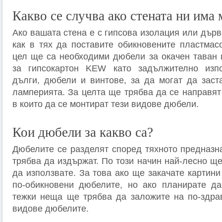
Какво се случва ако стената ни има 
Ако вашата стена е с гипсова изолация или дър
как в тях да поставите обикновените пластмас
цел ще са необходими дюбели за окачен таван
за гипсокартон KEW като задължително изп
дълги, дюбели и винтове, за да могат да заст
ламперията. За целта ще трябва да се направят
в които да се монтират тези видове дюбели.
Кои дюбели за какво са?
Дюбелите се разделят според тяхното предназна
трябва да издържат. По този начин най-лесно щ
да използвате. За това ако ще закачате картин
по-обикновени дюбелите, но ако планирате да
тежки неща ще трябва да заложите на по-здра
видове дюбелите.