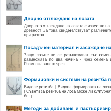
Дворно отглеждане на лозата
Дворното отглеждане на лозата е известно на
древност. За това свидетелствуват различни
при разкоп...
Посадъчен материал и засаждане на
Защо лозите не се размножават със семен
размножава по два начина - чрез семена и
Размножаването чрез...
Формировки и системи на резитба п
Видове резитба | Видове формировка на лоза
| Съвети за резитба на лоза Може ли културна
без р...
Методи за добиване и пастьоризир