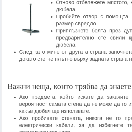
Отново отбележете мястото, 
дюбела.
Пробийте отвор с помощта 
размер свредло.
Приплъзнете болта през дуп
предварително сте свили к
дюбела.
След като мине от другата страна започнет
докато стегне плътно върху задната страна н
Важни неща, които трябва да знаете
Ако предмета, който искате да закачите
вероятност самата стена да не може да го 
какъв дюбел ще използвате.
Ако пробивате стената, никога не го пр
електрически кабели, за да избегнете т