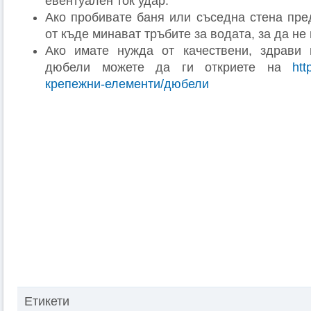
евентуален ток удар.
Ако пробивате баня или съседна стена пре
от къде минават тръбите за водата, за да не 
Ако имате нужда от качествени, здрави
дюбели можете да ги откриете на
htt
крепежни-елементи/дюбели
Етикети