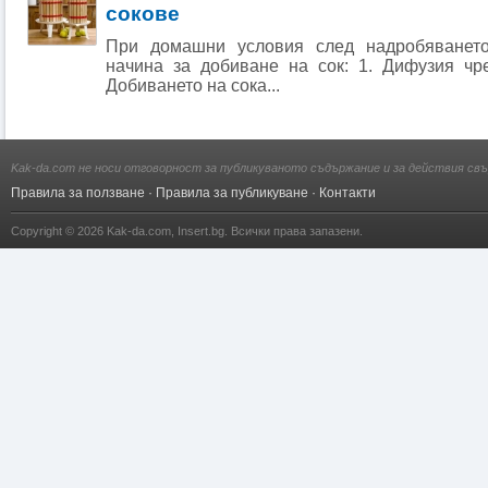
сокове
При домашни условия след надробяването
начина за добиване на сок: 1. Дифузия чре
Добиването на сока...
Kak-da.com не носи отговорност за публикуваното съдържание и за действия свъ
Правила за ползване
·
Правила за публикуване
·
Контакти
Copyright © 2026
Kak-da.com
,
Insert.bg
. Всички права запазени.