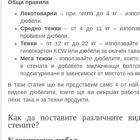
Общи правила
Лекотоварни
– при тегло до 4 кг - изпол
дюбели.
Средно тежки
– от 4 до 11 кг – използв
пробивни дюбели.
Тежки
– от 12 кг до 22 кг – използвайте
гипсокартон KEW или дюбели за окачен тава
Мега тежки
– използвайте дюбелите, които 
в стената и добавете заключващи болто
подсигуряване в зависимост от мястото на м
В тази статия ще ви представим само 4 от най
видове дюбелите, които ще ви свършат работа
леки, така и за тежки продукти.
Как да поставите различните ви
стените?