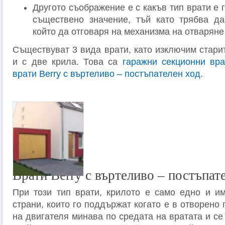
Другото съображение е с какъв тип врати е г
съществено значение, тъй като трябва да
който да отговаря на механизма на отваряне
Съществуват 3 вида врати, като изключим старит
и с две крила. Това са
гаражни секционни вра
врати
Berry
с въртеливо – постъпателен ход
.
Врати Berry с въртеливо – постъпат
При този тип врати, крилото е само едно и и
страни, които го поддържат когато е в отворено
на двигателя минава по средата на вратата и се