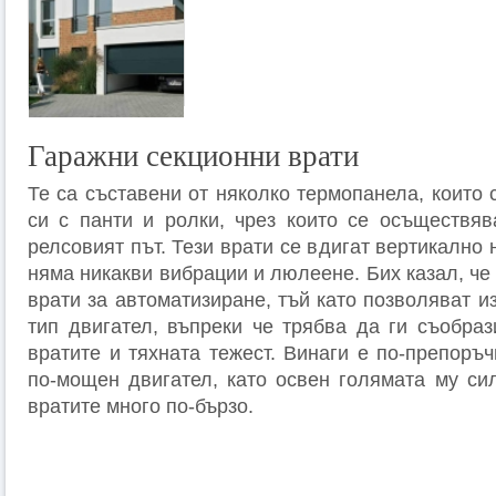
Гаражни секционни врати
Те са съставени от няколко термопанела, които
си с панти и ролки, чрез които се осъществя
релсовият път. Тези врати се вдигат вертикално 
няма никакви вибрации и люлеене. Бих казал, че
врати за автоматизиране, тъй като позволяват и
тип двигател, въпреки че трябва да ги съобраз
вратите и тяхната тежест. Винаги е по-препоръ
по-мощен двигател, като освен голямата му сил
вратите много по-бързо.