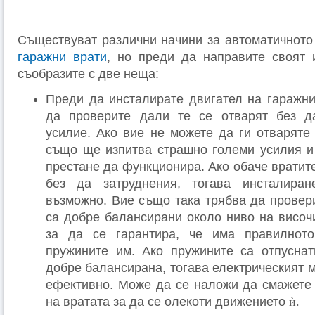
Съществуват различни начини за автоматичното
гаражни врати
, но преди да направите своят 
съобразите с две неща:
Преди да инсталирате двигател на гаражни
да проверите дали те се отварят без д
усилие. Ако вие не можете да ги отваряте 
също ще изпитва страшно големи усилия и
престане да функционира. Ако обаче вратит
без да затруднения, тогава инсталира
възможно. Вие също така трябва да провери
са добре балансирани около ниво на височи
за да се гарантира, че има правилнот
пружините им. Ако пружините са отпусна
добре балансирана, тогава електрическият 
ефективно. Може да се наложи да смажете
на вратата за да се олекоти движението
ѝ
.