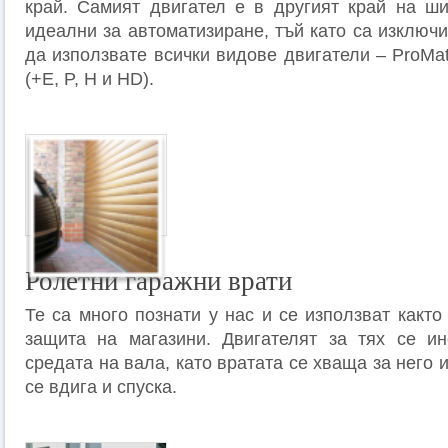
край. Самият двигател е в другият край на ши
идеални за автоматизиране, тъй като са изключ
да използвате всички видове двигатели –
ProMat
(+E, P, H
и
HD).
Ролетни гаражни врати
Те са много познати у нас и се използват както 
защита на магазини. Двигателят за тях се ин
средата на вала, като вратата се хваща за него 
се вдига и спуска.