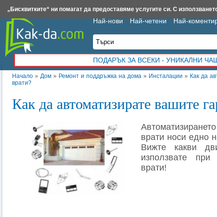
Insert.bg
Framar.bg
Kak-da.com
Iztochnik.com
BauBau.bg
NewAge.bg
„Бисквитките“ ни помагат да предоставяме услугите си. С използването
Най-нови
Най-четени
Най-коменти
ПОДАРЪК ЗА ВСЕКИ - УНИКАЛНИ Ч
Начало
»
Дом
»
Ремонт и поддръжка на дома
»
Инсталации
»
Как да а
врати?
Как да автоматизирате вашите г
Автоматизиранет
врати носи едно 
Вижте какви дв
използвате при 
врати!