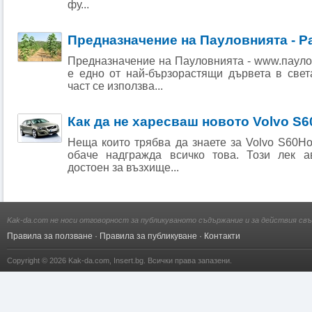
фу...
Предназначение на Пауловнията - Р
Предназначение на Пауловнията - www.паул
е едно от най-бързорастящи дървета в свет
част се използва...
Как да не харесваш новото Volvo S6
Неща които трябва да знаете за Volvo S60Н
обаче надгражда всичко това. Този лек а
достоен за възхище...
Kak-da.com не носи отговорност за публикуваното съдържание и за действия свъ
Правила за ползване
·
Правила за публикуване
·
Контакти
Copyright © 2026
Kak-da.com
,
Insert.bg
. Всички права запазени.