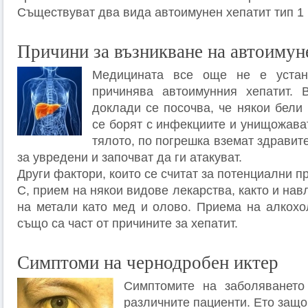
Съществуват два вида автоимунен хепатит тип 1 и
Причини за възникване на автоимун
Медицината все още не е устано
причинява автоимунния хепатит. 
доклади се посочва, че някои бели 
се борят с инфекциите и унищожава
тялото, по погрешка вземат здравит
за увредени и започват да ги атакуват.
Други фактори, които се считат за потенциални п
С, прием на някои видове лекарства, както и нав
на метали като мед и олово. Приема на алкох
също са част от причините за хепатит.
Симптоми на чернодробен иктер
Симптомите на заболяването
различните пациенти. Ето защо