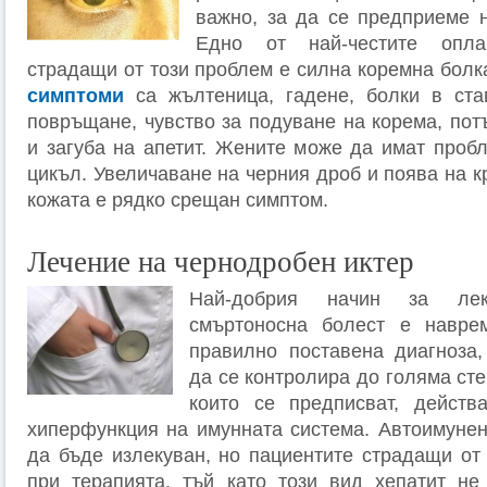
важно, за да се предприеме 
Едно от най-честите опла
страдащи от този проблем е силна коремна болк
симптоми
са жълтеница, гадене, болки в ста
повръщане, чувство за подуване на корема, пот
и загуба на апетит. Жените може да имат проб
цикъл. Увеличаване на черния дроб и поява на 
кожата е рядко срещан симптом.
Лечение на чернодробен иктер
Най-добрия начин за лек
смъртоносна болест е навре
правилно поставена диагноза
да се контролира до голяма ст
които се предписват, действ
хиперфункция на имунната система. Автоимунен
да бъде излекуван, но пациентите страдащи от 
при терапията, тъй като този вид хепатит не