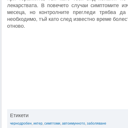
лекарствата. В повечето случаи симптомите из
месеца, но контролните прегледи трябва да
необходимо, тъй като след известно време болес
отново.
Етикети
чернодробен
,
иктер
,
симптоми
,
автоимунното
,
заболяване