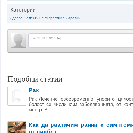
Категории
Здраве
,
Болести на възрастния
,
Заразни
Подобни статии
Рак
Рак Лечение: своевременно, упорито, цялос
болест се числи към заболяванията, от кои
многр. Вс...
Как да различим ранните симптом
от диабет