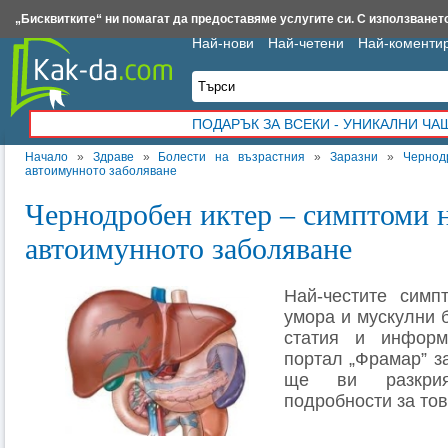
Insert.bg
Framar.bg
Kak-da.com
Iztochnik.com
BauBau.bg
NewAge.bg
„Бисквитките“ ни помагат да предоставяме услугите си. С използването
Най-нови
Най-четени
Най-коменти
ПОДАРЪК ЗА ВСЕКИ - УНИКАЛНИ Ч
Начало
»
Здраве
»
Болести на възрастния
»
Заразни
»
Чернод
автоимунното заболяване
Чернодробен иктер – симптоми 
автоимунното заболяване
Най-честите симп
умора и мускулни б
статия и информ
портал „Фрамар” з
ще ви разкри
подробности за то