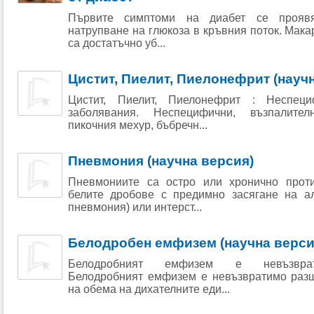
Първите симптоми на диабет се проявяв
натрупване на глюкоза в кръвния поток. Мака
са достатъчно уб...
Цистит, Пиелит, Пиелонефрит (науч
Цистит, Пиелит, Пиелонефрит : Неспеци
заболявания. Неспецифични, възпалите
пикочния мехур, бъбречн...
Пневмония (научна версия)
Пневмониите са остро или хронично прот
белите дробове с предимно засягане на а
пневмония) или интерст...
Белодробен емфизем (научна верси
Белодробният емфизем е невъзврати
Белодробният емфизем е невъзвратимо раз
на обема на дихателните еди...