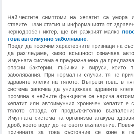
Най-честите симптоми на хепатит са умора 
ставите. Тази статия и информацията от здраве
чернодробен иктер, ще ви разкрият малко
пов
това автоимунно заболяване
.
Преди да посочим характерните признаци на със
да разгледаме, какво всъщност означава авто
Имунната система е предназначена да предпазва
опасни бактерии, гъбички и вируси, които п
заболявания. При нормални случаи, тя не при
здравите клетки на тялото. Въпреки това, в ня
система започва да унищожава здравите клетк
промяна в нейните функциите се нарича автоим
хепатит или автоимунния хроничен хепатит е с
тялото страда от продължително възпалени
Имунната система на организма атакува здрави
дроб, което води до неговото възпаление. Повече
причината за това състояние се крие в ге