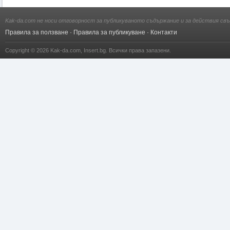
Kak-da.com не носи отговорност за публикуваното съдържание и за действия свъ
Правила за ползване
·
Правила за публикуване
·
Контакти
Copyright © 2026
Kak-da.com
,
Insert.bg
. Всички права запазени.