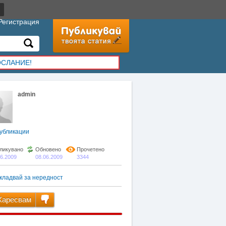
Регистрация
ОСЛАНИЕ!
admin
убликации
ликувано
Обновено
Прочетено
06.2009
08.06.2009
3344
кладвай за нередност
аресвам