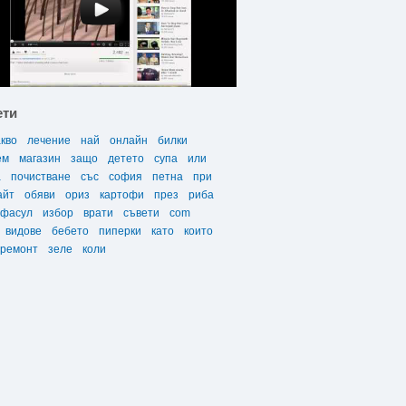
ети
акво
лечение
най
онлайн
билки
ем
магазин
защо
детето
супа
или
а
почистване
със
софия
петна
при
айт
обяви
ориз
картофи
през
риба
фасул
избор
врати
съвети
com
видове
бебето
пиперки
като
които
ремонт
зеле
коли