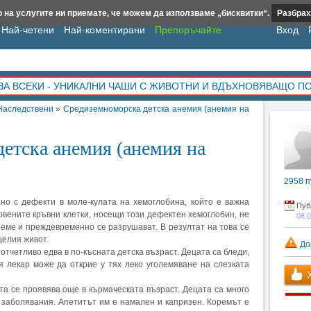
 на услугите ни приемате, че можем да използваме „бисквитки“.
Разбрах
Най-четени
Най-коментирани
Препоръчайте
Вход
ЗА ВСЕКИ - УНИКАЛНИ ЧАШИ С ЖИВОТНИ И ВДЪХНОВЯВАЩО П
Наследствени
»
Средиземноморска детска анемия (анемия на
етска анемия (анемия на
2958
п
но с дефекти в моле-кулата на хемоглобина, който е важна
Пуб
ервените кръвни клетки, носещи този дефектен хемоглобин, не
08.
еме и преждевременно се разрушават. В резултат на това се
целия живот.
До
тчетливо едва в по-късната детска възраст. Децата са бледи,
я лекар може да открие у тях леко уголемяване на слезката
Х
а се проявява още в кърмаческата възраст. Децата са много
и заболявания. Апетитът им е намален и капризен. Коремът е