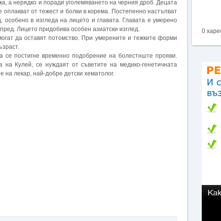
ка, а нерядко и поради уголемяването на черния дроб. Децата
е оплакват от тежест и болки в корема. Постепенно настъпват
 особено в изгледа на лицето и главата. Главата е умерено
пред. Лицето придобива особен азиатски изглед.
0 харе
могат да оставят потомство. При умерените и тежките форми
ъзраст.
да се постигне временно подобрение на болестнште прояви.
а на Кулей, се нуждаят от съветите на медико-генетичната
 на лекар, най-добре детски хематолог.