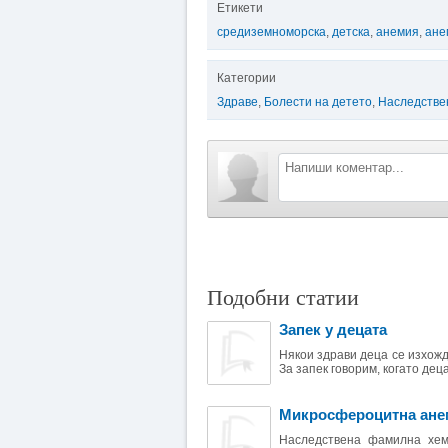
Етикети
средиземноморска
,
детска
,
анемия
,
ане
Категории
Здраве
,
Болести на детето
,
Наследстве
Подобни статии
Запек у децата
Някои здрави деца се изхожда
За запек говорим, когато деца
Микросфероцитна ане
Наследствена фамилна хем