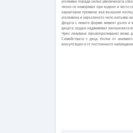
уголемен поради силно увеличената слез
лесно се изморяват при ходене и често с
характерни промени във външния изглед,
уголемена и окръгленото чело изпъква на
Децата с леките форми живеят дълго и 
децата трудно надживяват юношеската в
Чрез лекуване (кръвопреливане) може 
Семействата с деца, болни от анемият
консултация и от постоянното наблюдение