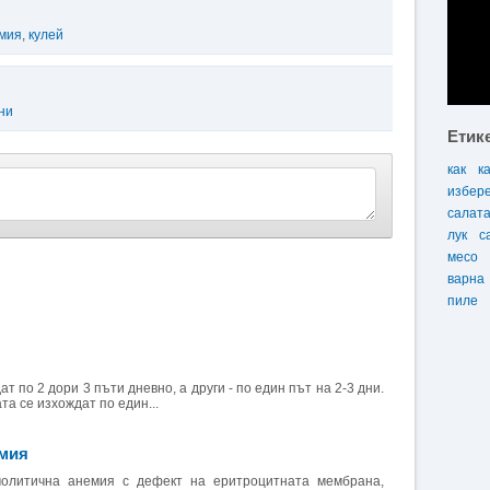
мия
,
кулей
ни
Етик
как
к
избер
салат
лук
с
месо
варна
пиле
т по 2 дори 3 пъти дневно, а други - по един път на 2-3 дни.
та се изхождат по един...
мия
олитична анемия с дефект на еритроцитната мембрана,