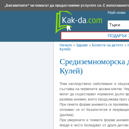
Insert.bg
Framar.bg
Kak-da.com
Iztochnik.com
BauBau.bg
NewAge.bg
„Бисквитките“ ни помагат да предоставяме услугите си. С използването
Най-нови
ПОДАРЪК 
Начало
»
Здраве
»
Болести на детето
»
Кулей)
Средиземноморска д
Кулей)
Това наследствено заболяване е свърза
съставка на червените кръвни клетки. Ч
могат да съществуват нормално дълго вр
развива анемия, която продължава през 
При леките форми анемията се проявява о
оплакват се от безапетитие и лекуващи
(далака).
При умерените и тежките форми анемият
бледи и често боледуват от други детск