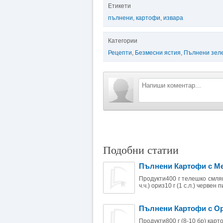
Етикети
пълнени
,
картофи
,
извара
Категории
Рецепти
,
Безмесни ястия
,
Пълнени зел
Подобни статии
Пълнени Картофи с М
Продукти400 г телешко смляно
ч.ч.) ориз10 г (1 с.л.) червен 
Пълнени Картофи с О
Продукти800 г (8-10 бр) карто