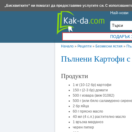
Insert.bg
Framar.bg
Kak-da.com
Iztochnik.com
BauBau.bg
NewAge.bg
„Бисквитките“ ни помагат да предоставяме услугите си. С използването
Най-нови
ПОДАРЪК 
Начало
»
Рецепти
»
Безмесни ястия
»
Пъ
Пълнени Картофи с
Продукти
1 кг (10-12 бр) картофи
150 г (2-3 бр) домати
500 г извара (виж 01082)
500 г (или бяло саламурено сирен
2 бр яйца
60 г прясно масло
40 мл (4 с.л.) растително масло
1 връзка магданоз
черен пипер