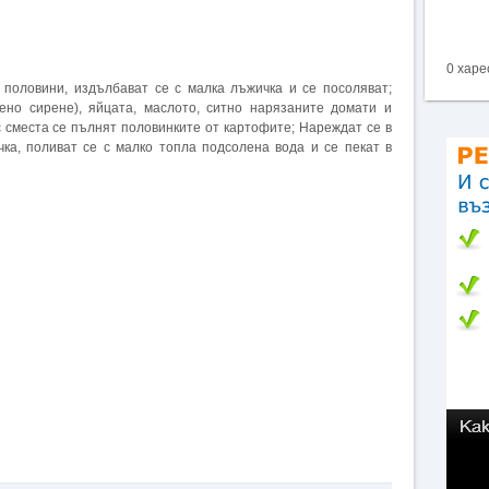
0 харе
 половини, издълбават се с малка лъжичка и се посоляват;
ено сирене), яйцата, маслото, ситно нарязаните домати и
ъс сместа се пълнят половинките от картофите; Нареждат се в
ка, поливат се с малко топла подсолена вода и се пекат в