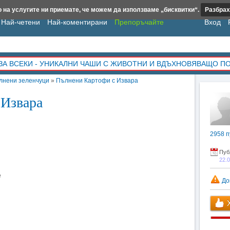
 на услугите ни приемате, че можем да използваме „бисквитки“.
Разбрах
Най-четени
Най-коментирани
Препоръчайте
Вход
ЗА ВСЕКИ - УНИКАЛНИ ЧАШИ С ЖИВОТНИ И ВДЪХНОВЯВАЩО П
лнени зеленчуци
»
Пълнени Картофи с Извара
 Извара
2958
п
Пуб
22.
е
До
Х