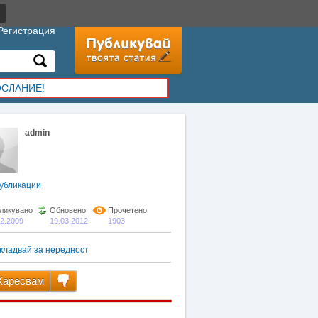
Регистрация
ОСЛАНИЕ!
admin
убликации
ликувано
Обновено
Прочетено
02.2009
19.03.2012
1903
кладвай за нередност
аресвам