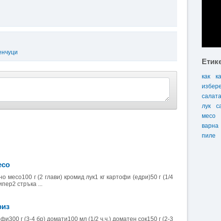
енчуци
Етик
как
к
избер
салат
лук
с
месо
варна
пиле
есо
 месо100 г (2 глави) кромид лук1 кг картофи (едри)50 г (1/4
пипер2 стръка ...
риз
фи300 г (3-4 бр) домати100 мл (1/2 ч.ч.) доматен сок150 г (2-3