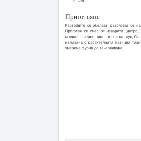
сол
Приготвяне
Картофите се обелват, разрязват се на
Приготвя се смес от изварата (натрош
магданоз, черен пипер и сол на вкус; С
намазана с растителната мазнина тавич
умерена фурна до зачервяване.