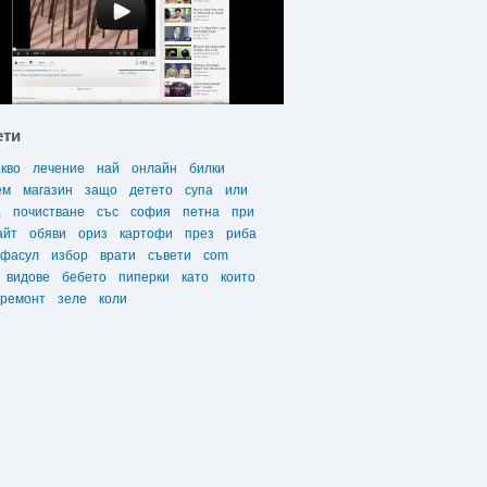
ети
акво
лечение
най
онлайн
билки
ем
магазин
защо
детето
супа
или
а
почистване
със
софия
петна
при
айт
обяви
ориз
картофи
през
риба
фасул
избор
врати
съвети
com
видове
бебето
пиперки
като
които
ремонт
зеле
коли