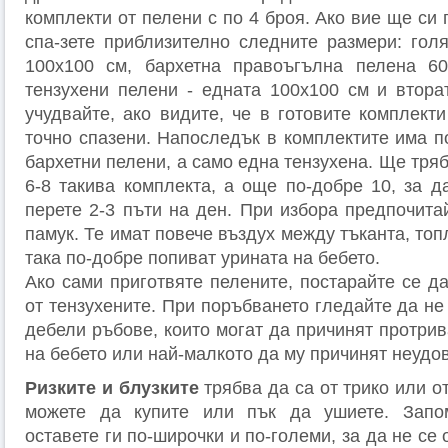
комплекти от пелени с по 4 броя. Ако вие ще си 
спа-зете приблизително следните размери: гол
100x100 см, бархетна правоъгълна пелена 6
тензухени пелени - едната 100x100 см и втора
учудвайте, ако видите, че в готовите комплект
точно спазени. Напоследък в комплектите има п
бархетни пелени, а само една тензухена. Ще тряб
6-8 такива комплекта, а още по-добре 10, за д
перете 2-3 пъти на ден. При избора предпочита
памук. Те имат повече въздух между тъканта, топ
така по-добре попиват урината на бебето.
Ако сами приготвяте пелените, постарайте се д
от тензухените. При поръбването гледайте да не
дебели ръбове, които могат да причинят протри
на бебето или най-малкото да му причинят неудо
Ризките и блузките
трябва да са от трико или от
можете да купите или пък да ушиете. Запо
оставете ги по-широчки и по-големи, за да не се