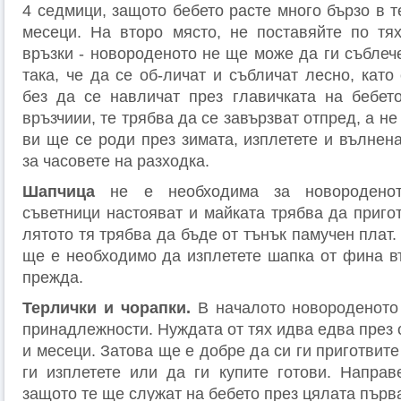
4 седмици, защото бебето расте много бързо в 
месеци. На второ място, не поставяйте по тях
връзки - новороденото не ще може да ги съблеч
така, че да се об-личат и събличат лесно, като
без да се навличат през главичката на бебет
връзчиии, те трябва да се завързват отпред, а не
ви ще се роди през зимата, изплетете и вълнен
за часовете на разходка.
Шапчица
не е необходима за новородено
съветници настояват и майката трябва да приго
лятото тя трябва да бъде от тънък памучен плат.
ще е необходимо да изплетете шапка от фина в
прежда.
Терлички и чорапки.
В началото новороденото
принадлежности. Нуждата от тях идва едва през
и месеци. Затова ще е добре да си ги приготвит
ги изплетете или да ги купите готови. Направе
защото те ще служат на бебето през цялата първ