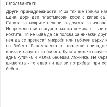
използвайте ги.
Други принадлежности.
И за тях ще трябва на
Една, дори две пластмасови кофи с капак са 
Едната за мокрите пелени, а другата за изцапа
Непременно си осигурете малка ножица с тъпи в
ноктите. Тя не бива да се ползва за никакви друг
нея да се пренесат микроби или гъбички върху 
на бебето. В комплекта от тоалетни принадле
влиза и сапунът за бебето. Купете детски сапун 
една купичка и малка бебешка лъжичка. Не бърз
шишетата - те едва ли ще ви потрябват при ес
бебето.