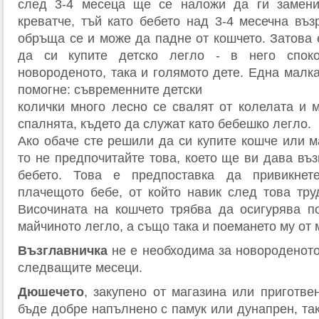
след 3-4 месеца ще се наложи да ги замени
креватче, тъй като бебето над 3-4 месечна въз
обръща се и може да падне от кошчето. Затова 
да си купите детско легло - в него спок
новороденото, така и голямото дете. Една малк
помогне: съвременните детски
колички много лесно се свалят от колелата и м
спалнята, където да служат като бебешко легло.
Ако обаче сте решили да си купите кошче или м
то не предпочитайте това, което ще ви дава въ
бебето. Това е предпоставка да привикне
плачещото бебе, от който навик след това тру
Височината на кошчето трябва да осигурява п
майчиното легло, а също така и поемането му от 
Възглавничка
не е необходима за новороденото
следващите месеци.
Дюшечето
, закупено от магазина или приготве
бъде добре напълнено с памук или дунапрен, так