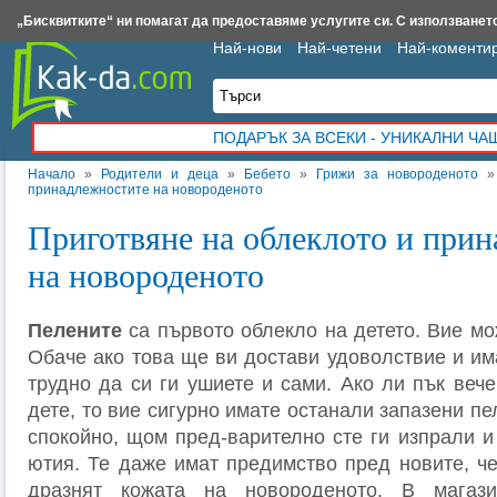
Insert.bg
Framar.bg
Kak-da.com
Iztochnik.com
BauBau.bg
NewAge.bg
„Бисквитките“ ни помагат да предоставяме услугите си. С използването
Най-нови
Най-четени
Най-коменти
ПОДАРЪК ЗА ВСЕКИ - УНИКАЛНИ Ч
Начало
»
Родители и деца
»
Бебето
»
Грижи за новороденото
принадлежностите на новороденото
Приготвяне на облеклото и при
на новороденото
Пелените
са първото облекло на детето. Вие мо
Обаче ако това ще ви достави удоволствие и им
трудно да си ги ушиете и сами. Ако ли пък веч
дете, то вие сигурно имате останали запазени пе
спокойно, щом пред-варително сте ги изпрали и
ютия. Те даже имат предимство пред новите, че
дразнят кожата на новороденото. В магаз