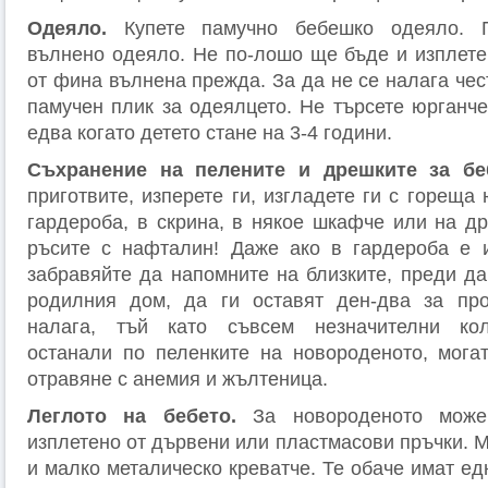
Одеяло.
Купете памучно бебешко одеяло. П
вълнено одеяло. Не по-лошо ще бъде и изплете
от фина вълнена прежда. За да не се налага чес
памучен плик за одеялцето. Не търсете юрганче
едва когато детето стане на 3-4 години.
Съхранение на пелените и дрешките за бе
приготвите, изперете ги, изгладете ги с гореща 
гардероба, в скрина, в някое шкафче или на др
ръсите с нафталин! Даже ако в гардероба е 
забравяйте да напомните на близките, преди да
родилния дом, да ги оставят ден-два за про
налага, тъй като съвсем незначителни кол
останали по пеленките на новороденото, мога
отравяне с анемия и жълтеница.
Леглото на бебето.
За новороденото може
изплетено от дървени или пластмасови пръчки. 
и малко металическо креватче. Те обаче имат ед