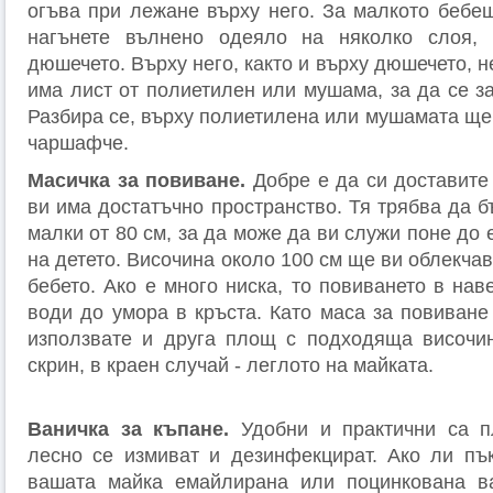
огъва при лежане върху него. За малкото бебе
нагънете вълнено одеяло на няколко слоя,
дюшечето. Върху него, както и върху дюшечето, 
има лист от полиетилен или мушама, за да се за
Разбира се, върху полиетилена или мушамата ще
чаршафче.
Масичка за повиване.
Добре е да си доставите 
ви има достатъчно пространство. Тя трябва да б
малки от 80 см, за да може да ви служи поне до
на детето. Височина около 100 см ще ви облекча
бебето. Ако е много ниска, то повиването в на
вoди до умора в кръста. Като маса за повиване
използвате и друга площ с подходяща височин
скрин, в краен случай - леглото на майката.
Ваничка за къпане.
Удобни и практични са пл
лесно се измиват и дезинфекцират. Ако ли пъ
вашата майка емайлирана или поцинкована ва