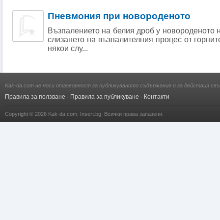
Пневмония при новороденото
Възпалението на белия дроб у новороденото н
слизането на възпалителния процес от горнит
някои слу...
Kak-da.com не носи отговорност за публикуваното съдържание и за действия свъ
Правила за ползване
·
Правила за публикуване
·
Контакти
Copyright © 2026
Kak-da.com
,
Insert.bg
. Всички права запазени.