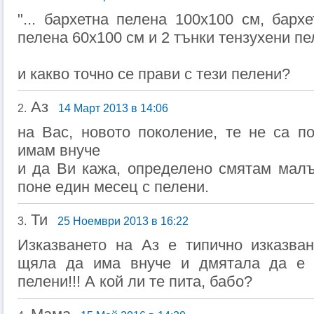
"... бархетна пелена 100x100 см, барх
пелена 60x100 см и 2 тънки тензухени пел
и какво точно се прави с тези пелени?
Аз
2.
14 Март 2013 в 14:06
на Вас, новото поколение, те не са п
имам внуче
и да Ви кажа, определено смятам мал
поне един месец с пелени.
Ти
3.
25 Ноември 2013 в 16:22
Изказването на Аз е типично изказва
щяла да има внуче и дмятала да е 
пелени!!! А кой ли те пита, бабо?