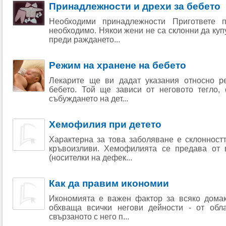
Принадлежности и дрехи за бебето
Необходими принадлежности Пригответе п
необходимо. Някои жени не са склонни да куп
преди раждането...
Режим на хранене на бебето
Лекарите ще ви дадат указания относно р
бебето. Той ще зависи от неговото тегло, 
събуждането на дет...
Хемофилия при детето
Характерна за това заболяване е склонност
кръвоизливи. Хемофилията се предава от 
(носителки на дефек...
Как да правим икономии
Икономията е важен фактор за всяко домак
обхваща всички негови дейности - от обл
свързаното с него п...