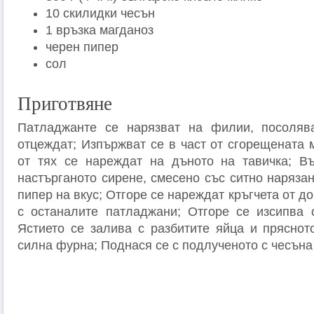
10 скилидки чесън
1 връзка магданоз
черен пипер
сол
Приготвяне
Патладжанте се нарязват на филии, посоляв
отцеждат; Изпържват се в част от сгорещената 
от тях се нареждат на дъното на тавичка; Въ
настърганото сирене, смесено със ситно наряза
пипер на вкус; Отгоре се нареждат кръгчета от д
с останалите патладжани; Отгоре се изсипва 
Ястието се залива с разбитите яйца и пряснот
силна фурна; Поднася се с подлученото с чесъна