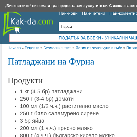
Insert.bg
Framar.bg
Kak-da.com
Iztochnik.com
BauBau.bg
NewAge.bg
„Бисквитките“ ни помагат да предоставяме услугите си. С използването
Най-нови
Най-четени
Най-коменти
ПОДАРЪК ЗА ВСЕКИ - УНИКАЛНИ Ч
Начало
»
Рецепти
»
Безмесни ястия
»
Ястия от зеленчуци и гъби
»
Патла
Патладжани на Фурна
Продукти
1 кг (4-5 бр) патладжани
250 г (3-4 бр) домати
100 мл (1/2 ч.ч.) растително масло
250 г бяло саламурено сирене
3 бр яйца
200 мл (1 ч.ч.) прясно мляко
800 г (4 ч.ч.) българско кисело мляко