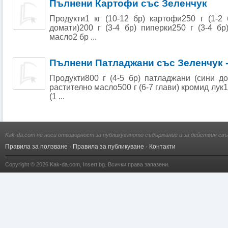
Пълнени Картофи със Зеленчук
Продукти1 кг (10-12 бр) картофи250 г (1-2
домати)200 г (3-4 бр) пиперки250 г (3-4 б
масло2 бр ...
Пълнени Патладжани със Зеленчук 
Продукти800 г (4-5 бр) патладжани (сини дом
растително масло500 г (6-7 глави) кромид лук1
(1 ...
Kak-da.com не носи отговорност за публикуваното съдържание и за действия свъ
Правила за ползване
·
Правила за публикуване
·
Контакти
Copyright © 2026
Kak-da.com
,
Insert.bg
. Всички права запазени.