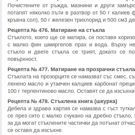
Почистените от ръжда, мазнини и други замър
потапят няколко пъти в разтвор от 50 г калиев
кръвна сол), 50 г железен трихлорид и 500 см3 д
Рецепта № 476. Матиране на стъкла
Стъклото, което ще се матира, се поставя хориз
с малко фин шмиргелов прах и вода. Върху не
стъкло и двете стъкла се трият, докато се п
повърхност.
Рецепта № 477. Матиране на прозрачни стъкла
Стъклата на прозорците се намазват със смес, съ
ленено масло и утаечен калциев карбонат прецип
100 г терпентиново масло. Оставят се да изсъхна
Рецепта № 478. Стъклена книга (шкурка)
Дебела и здрава хартия се намазва с гъст тутка
се през сито с малко счукано на дребно стъкло, 
за да могат стъклените частички да потънат отчас
се оставя да изсъхне.