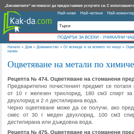
Insert.bg
Framar.bg
Kak-da.com
Iztochnik.com
BauBau.bg
NewAge.bg
„Бисквитките“ ни помагат да предоставяме услугите си. С използването
Най-нови
Най-четени
Най-коменти
ПОДАРЪК ЗА ВСЕКИ - УНИКАЛНИ Ч
Начало
»
Дом
»
Домакинство
»
От всякаде и за всекиго по нещо
»
Оцве
начин
Оцветяване на метали по химич
Рецепта № 474. Оцветяване на стоманени пре
Предварително почистеният предмет се потапя 
от 10 г железен трихлорид, 180 см3 спирт за
двухлорид и 2 л дестилирана вода.
Черно оцветяване може да се получи, ако пред
смес от 30 г меден двухлорид, 100 см3 спи
дестилирана или дъждовна вода.
Рецепта № 475. Оцветяване на стоманени пре