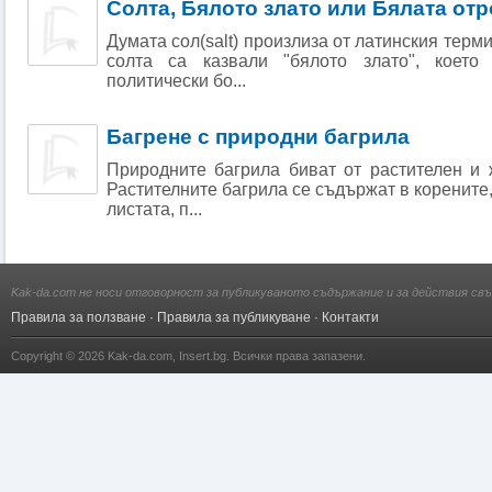
Солта, Бялото злато или Бялата от
Думата сол(salt) произлиза от латинския терми
солта са казвали "бялото злато", коет
политически бо...
Багрене с природни багрила
Природните багрила биват от растителен и 
Растителните багрила се съдържат в корените,
листата, п...
Kak-da.com не носи отговорност за публикуваното съдържание и за действия свъ
Правила за ползване
·
Правила за публикуване
·
Контакти
Copyright © 2026
Kak-da.com
,
Insert.bg
. Всички права запазени.