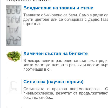
Боядисване на тавани и стени
Таваните обикновено са бели. Само в редки сл
други цветове или се облицоват с дърво.Тав
строителе...
Химичен състав на билките
В лекарствените растения се съдържат реди
които могат да влияят в различни посоки вър
протичащи в о...
Силикоза (научна версия)
Силикозата е прахова пневмосклероза... 
пневмосклероза, резултат от продължително
богат на свобо...