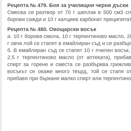
Рецепта № 479. Боя за училищни черни дъски
Смесва се разтвор от 70 г шеллак в 500 см3 сп
борови сажди и 10 г калциев карбонат преципитат
Рецепта № 480. Овощарски восък
а. 10 г борова смола, 10 г терпентиново масло, 2
г овча лой се стапят в емайлиран съд и се разбър
б. В емайлиран съд се стапят 10 г пчелен восък,
2,5 г терпентиново масло (от аптеката), приба
спирт за горене и сместа се разбърква грижлив
восъкът се окаже много твърд, той се стапя о
прибавя при бъркане малко спирт или терпентино