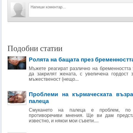
Подобни статии
Ролята на бащата през бременностт
Мъжете реагират различно на бременността
да закрилят жената, с увеличена гордост 
мъжественост (нещо...
Проблеми на кърмаческата възра
палеца
Смукането на палеца е проблем, по 
противоречиви мнения. Ще ви дам предста
известно, и някои мои съвети....