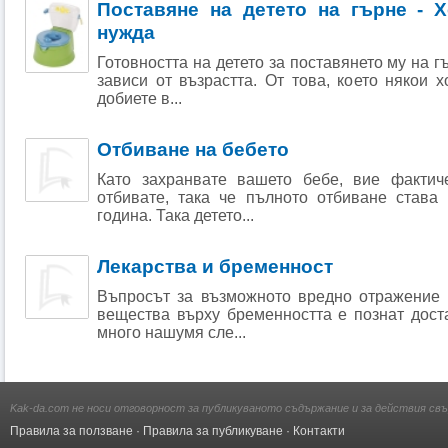
Поставяне на детето на гърне - 
нужда
Готовността на детето за поставянето му на 
зависи от възрастта. От това, което някои х
добиете в...
Отбиване на бебето
Като захранвате вашето бебе, вие фактич
отбивате, така че пълното отбиване става
година. Така детето...
Лекарства и бременност
Въпросът за възможното вредно отражение 
вещества върху бременността е познат дост
много нашумя сле...
Kak-da.com не носи отговорност за публикуваното съдържание и за действия свъ
Правила за ползване
·
Правила за публикуване
·
Контакти