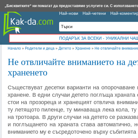
Insert.bg
Framar.bg
Kak-da.com
Iztochnik.com
BauBau.bg
NewAge.bg
„Бисквитките“ ни помагат да предоставяме услугите си. С използването
Най-нови
Най-четени
Най-коменти
ПОДАРЪК ЗА ВСЕКИ - УНИКАЛНИ Ч
Начало
»
Родители и деца
»
Детето
»
Хранене
»
Не отвличайте внимание
Не отвличайте вниманието на де
храненето
Съществуват десетки варианти на опорочаване 
хранене. В едни случаи детето поглъща храната 
стои на прозореца и хранещият отвлича внимани
ту летящото пиленце, ту минаваща лека кола, ту 
на тротоара. В други случаи на детето се разказ
и поглъщането на храната става автоматично, н
вниманието му е съсредоточено върху събитията 