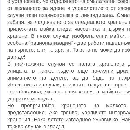
е установено, че отделянето на смилателни соков
от желанието за ядене и удоволствието от заси
случаи тази взаимовръзка е ликвидирана. Смил
забавя, изгладняването за следващото хранене 
прилежната майка гледа часовника и държи н
хранене. В някои случаи изобретателни майки, 
особена "рационализация" - две работи наведнъж
на гърнето, а тя го храни. Така то не може да и
да яде!
В най-тежките случаи се налага храненето
улицата, в парка, където още по-силни драз
вниманието на детето, за да бъде то нахр
Известни са и случаи, при които бащата се превр
се забавлява, яхнало своя «кон», а майката ти
упорития малчуган.
Не превръщайте храненето на малкото
представление. Ако трябва, увеличете интерв
хранения. Нека детето изгладнее хубавичко. На
такива случаи е гладът.