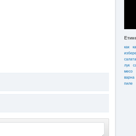
Етик
как
к
избер
салат
лук
с
месо
варна
пиле