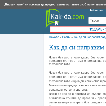
Insert.bg
Framar.bg
Kak-da.com
Iztochnik.com
BauBau.bg
NewAge.bg
„Бисквитките“ ни помагат да предоставяме услугите си. С използването
Най-нови
ПОДАРЪК 
Начало
»
Разни
»
Как да си направим ро
Как да си направим
Човек без род е като дърво без корен
предците си. Родът има определяща ро
съхранява като
Човек без род е като дърво без корен
предците си. Родът има определяща ро
съхранява като индивиди, семейство и ро
Миналото на предците ни е и наше минал
една величествена система.
Всеки от нас се е опитвал да събере т
обикновено стигаме до прабаби и прадя
сетим за втори или трети братовчеди и па