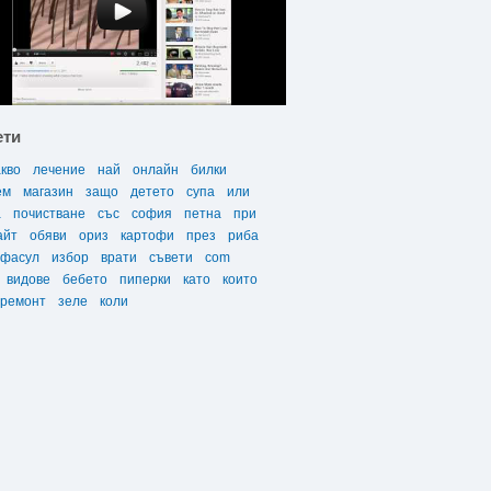
ети
акво
лечение
най
онлайн
билки
ем
магазин
защо
детето
супа
или
а
почистване
със
софия
петна
при
айт
обяви
ориз
картофи
през
риба
фасул
избор
врати
съвети
com
видове
бебето
пиперки
като
които
ремонт
зеле
коли