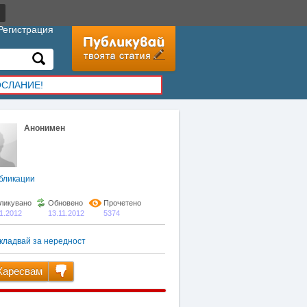
Регистрация
ОСЛАНИЕ!
Анонимен
бликации
ликувано
Обновено
Прочетено
11.2012
13.11.2012
5374
кладвай за нередност
аресвам