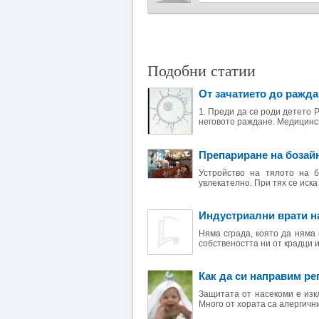
Подобни статии
От зачатието до ражда
1. Преди да се роди детето 
неговото раждане. Медицинска
Препариране на бозай
Устройство на тялото на 
увлекателно. При тях се иска 
Индустриални врати н
Няма сграда, която да няма
собствеността ни от крадци и
Как да си направим ре
Защитата от насекоми е изк
Много от хората са алергични