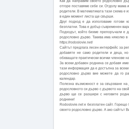
Как да направим своето родословно дъ
отгоре поставяме себе си. Отдолу мама 
родители. В математиката тази схема е и
в един момент листа ще свърши.
Друг подход е да използваме готови к
безплатни. Това е добър съвременен вар
Подходът, който бихме препоръчали е д
родословно дърво. Такива има няколко в
https://rodoslovie.net/
Сайтът предлага лесен интерфейс за рег
добавяте не само родители и деца, но
обхващате практически всички членове на
За всеки добавен роднина се добавя имен
тази информация да е достъпна за всеки
родословно дърво вие можете да го ра
календар.
Полезна възможност е за свързване на
родословното си дърво с дървото на сво
дърво ще се разшири с неговите родни
роднини!
Rodoslovie.net е безплатен сайт. Горещо
своето родословно дърво. А ако сайтът В