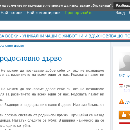
 на услугите ни приемате, че можем да използваме „бисквитки“.
Разбрах
Най-четени
Най-коментирани
Препоръчайте
Вход
ЗА ВСЕКИ - УНИКАЛНИ ЧАШИ С ЖИВОТНИ И ВДЪХНОВЯВАЩО П
дословно дърво
 родословно дърво
. Не можем да познаваме добре себе си, ако не познаваме
ля за развитието на всеки един от нас. Родовата памет ни
347
пу
Пуб
. Не можем да познаваме добре себе си, ако не познаваме
13.
ля за развитието на всеки един от нас. Родовата памет ни
д.
До
о. Бъдещето на децата ни е наше бъдеще. Ние сме брънка от
Х
ази сложна система от роднински връзки. Връщайки се назад
довци. Нататък следите се губят. В ширина най-много да се
к следите се губят.