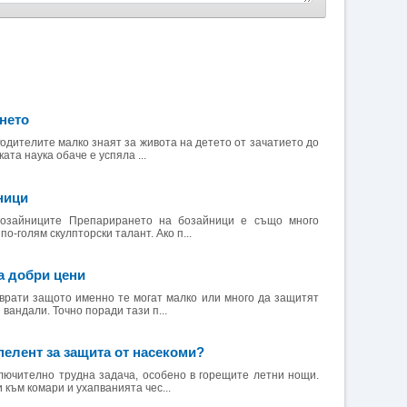
нето
Родителите малко знаят за живота на детето от зачатието до
та наука обаче е успяла ...
ници
бозайниците Препарирането на бозайници е също много
по-голям скулпторски талант. Ако п...
а добри цени
 врати защото именно те могат малко или много да защитят
 вандали. Точно поради тази п...
пелент за защита от насекоми?
лючително трудна задача, особено в горещите летни нощи.
 към комари и ухапванията чес...