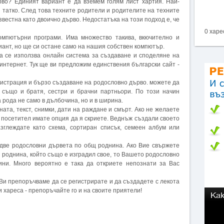
рво? Единият вариант е да вземем голям лист хартия. Най-
и татко. След това техните родители и родителите на техните
звестна като двоично дърво. Недостатъка на този подход е, че
0 харе
омпютърни програми. Има множество такива, вкючително и
иант, но ще си остане само на нашия собствен компютър.
а се използва онлайн система за създаване и споделяне на
 интернет. Тук ще ви предложим единствения български сайт -
истрация и бързо създаване на родословно дърво. можете да
 също и братя, сестри и брачни партньори. По този начин
 рода не само в дълбочина, но и в ширина.
ата, текст, снимки, дати на раждане и смърт. Ако не желаете
 посетител имате опция да я скриете. Веднъж създали своето
зглеждате като схема, сортиран списък, семеен албум или
 две родословни дървета по общ роднина. Ако Вие свържете
й роднина, който също е изградил свое, то Вашето родословно
ни. Много вероятно е така да откриете непознати за Вас
 Ви препоръчваме да се регистрирате и да създадете с лекота
и хареса - препоръчайте го и на своите приятели!