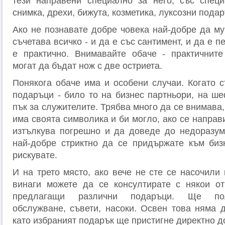
тези направени специално за него, със специ
снимка, дрехи, бижута, козметика, луксозни подар
Ако не познавате добре човека най-добре да му
съчетава всичко - и да е със сантимент, и да е 
е практично. Внимавайте обаче - практичните
могат да бъдат нож с две остриета.
Понякога обаче има и особени случаи. Когато с
подаръци - било то на бизнес партньори, на ше
пък за служителите. Трябва много да се внимава,
има своята символика и би могло, ако се направ
изтълкува погрешно и да доведе до недоразум
най-добре стриктно да се придържате към биз
рискувате.
И на трето място, ако вече не сте се насочили
винаги можете да се консултирате с някои от
предлагащи различни подаръци. Ще пол
обслужване, съвети, насоки. Освен това няма д
като избраният подарък ще пристигне директно д