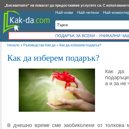
Insert.bg
Framar.bg
Kak-da.com
Iztochnik.com
BauBau.bg
NewAge.bg
„Бисквитките“ ни помагат да предоставяме услугите си. С използването
Най-нови
Най-четени
Най-коменти
ПОДАРЪК ЗА ВСЕКИ - УНИКАЛНИ Ч
Начало
»
Ръководства Как да
»
Как да изберем подарък?
Как да изберем подарък?
Как да 
подаръци
а и за не
В днешно време сме заобиколени от толкова 