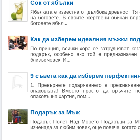
Сок от ябълки
Ябълката е известна от дълбока древност. Тя
на боговете. В своите жертвени обичаи вя
боговете ябъл...
Как да изберем идеалния мъжки по
По принцип, всички хора се затрудняват, ког
подарък, особено ако той е предназначен
близък човек. И...
9 съвета как да изберем перфектни
1. Превърнете подаряването в преживяван
опаковката! Вместо просто да връчите п
опаковъчна хартия, пом...
Подарък за Мъж
Подарък Полет Над Морето Подаръци за Мъ
изненада за любим човек, още повече, когато с