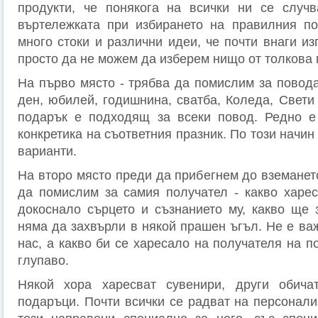
продукти, че понякога на всички ни се случ
въртележката при избирането на правилния по
много стоки и различни идеи, че почти внаги и
просто да не можем да изберем нищо от толкова 
На първо място - трябва да помислим за повода
ден, юбилей, годишнина, сватба, Коледа, Свети
подарък е подходящ за всеки повод. Редно е
конкретика на съответния празник. По този начин
варианти.
На второ място преди да прибегнем до вземанет
да помислим за самия получател - какво харесв
докоснало сърцето и съзнанието му, какво ще 
няма да захвърли в някой прашен ъгъл. Не е ва
нас, а какво би се харесало на получателя на п
глупаво.
Някой хора харесват сувенири, други обича
подаръци. Почти всички се радват на персонали