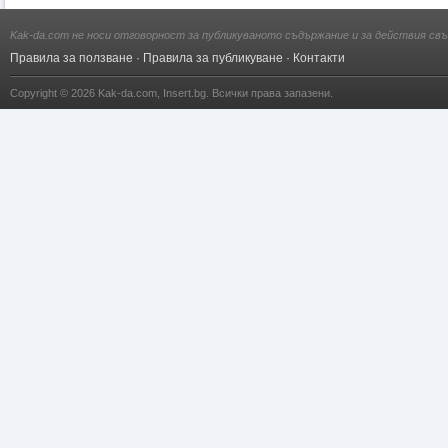
Kak-da.com не носи отговорност за публикуваното съдържание и за действия свъ
Правила за ползване
·
Правила за публикуване
·
Контакти
Copyright © 2026
Kak-da.com
,
Insert.bg
. Всички права запазени.