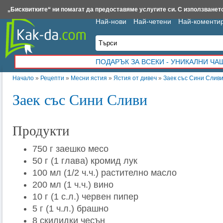
Insert.bg
Framar.bg
Kak-da.com
Iztochnik.com
BauBau.bg
NewAge.bg
„Бисквитките“ ни помагат да предоставяме услугите си. С използването
Най-нови
Най-четени
Най-коменти
ПОДАРЪК ЗА ВСЕКИ - УНИКАЛНИ Ч
Начало
»
Рецепти
»
Месни ястия
»
Ястия от дивеч
»
Заек със Сини Слив
Заек със Сини Сливи
Продукти
750 г заешко месо
50 г (1 глава) кромид лук
100 мл (1/2 ч.ч.) растително масло
200 мл (1 ч.ч.) вино
10 г (1 с.л.) червен пипер
5 г (1 ч.л.) брашно
8 скилидки чесън