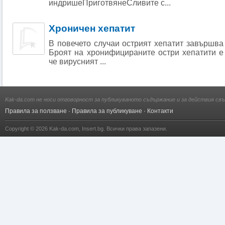
индришеПриготвянеСливите с...
Хроничен хепатит
В повечето случаи острият хепатит завършва
Броят на хронифицираните остри хепатити е
че вирусният ...
Kak-da.com не носи отговорност за публикуваното съдържание и за действия свъ
Правила за ползване
·
Правила за публикуване
·
Контакти
Copyright © 2026
Kak-da.com
,
Insert.bg
. Всички права запазени.