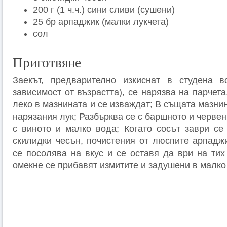
200 г (1 ч.ч.) сини сливи (сушени)
25 бр арпаджик (малки лукчета)
сол
Приготвяне
Заекът, предварително изкиснат в студена 
зависимост от възрастта), се нарязва на парчета
леко в мазнината и се изваждат; В същата мазни
нарязания лук; Разбърква се с баршното и червен
с виното и малко вода; Когато сосът заври се
скилидки чесън, почистения от люспите арпаджи
се посолява на вкус и се оставя да ври на тих
омекне се прибавят измитите и задушени в малко