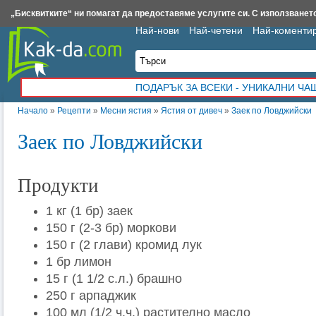
Insert.bg
Framar.bg
Kak-da.com
Iztochnik.com
BauBau.bg
NewAge.bg
„Бисквитките“ ни помагат да предоставяме услугите си. С използването
Най-нови
Най-четени
Най-коменти
ПОДАРЪК ЗА ВСЕКИ - УНИКАЛНИ Ч
Начало
»
Рецепти
»
Месни ястия
»
Ястия от дивеч
»
Заек по Ловджийски
Заек по Ловджийски
Продукти
1 кг (1 бр) заек
150 г (2-3 бр) моркови
150 г (2 глави) кромид лук
1 бр лимон
15 г (1 1/2 с.л.) брашно
250 г арпаджик
100 мл (1/2 ч.ч.) растително масло