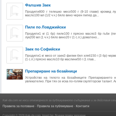
Фалшив Заек
Продукти800 г телешко месо500 г (9-10 глави) кромид лу
масло100 мл (1/2 ч.ч.) бяло вино черен пипер да...
Пиле по Ловджийски
Продукти1 кг (1 бр) пиле100 г прясно масло3 бр гъби (печ
лук200 мл (1 ч.ч.) бяло вино20 г (1 с.л.) доматено...
Заек по Софийски
Продукти1 кг месо от заек3 филии бял хляб150 г (3 бр) черв
(1 с.л.) прясно масло10 бр маслини50 г (1 глав...
Препариране на бозайници
Устройство на тялото на бозайниците Препарирането 
увлекателно. При тях се иска по-голям скулпторски талант. Ак
Kak-da.com не носи отговорност за публикуваното съдържание и за действия свъ
Правила за ползване
·
Правила за публикуване
·
Контакти
Copyright © 2026
Kak-da.com
,
Insert.bg
. Всички права запазени.