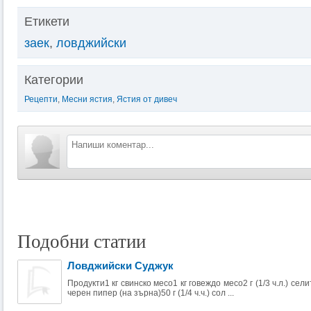
Етикети
заек
,
ловджийски
Категории
Рецепти
,
Месни ястия
,
Ястия от дивеч
Подобни статии
Ловджийски Суджук
Продукти1 кг свинско месо1 кг говеждо месо2 г (1/3 ч.л.) сели
черен пипер (на зърна)50 г (1/4 ч.ч.) сол ...