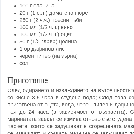
100 г сланина
20 г (1 с.л.) доматено пюре
250 г (2 ч.ч.) пресни гъби
100 мл (1/2 ч.ч.) вино
100 мл (1/2 ч.ч.) оцет
50 г (1/2 глава) целина
1 бр дафинов лист
черен пипер (на зърна)
сол
Приготвяне
След одирането и изваждането на вътрешностите
се кисне 3-5 часа в студена вода; След това с
приготвена от оцета, вода, черен пипер и дафино
нея до 24 часа (в зависимост от възрастта); 
маринатата заекът се измива отново със студена 
парчета, които се задушават в сгорещената маз
се изваждат; В същата мазнина се задушават п