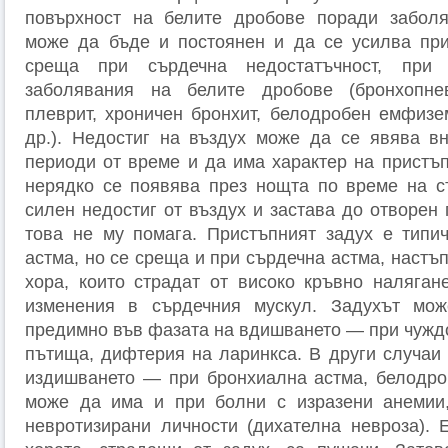
повърхност на белите дробове поради заболя
може да бъде и постоянен и да се усилва при
среща при сърдечна недостатъчност, при
заболявания на белите дробове (бронхопне
плеврит, хроничен бронхит, белодробен емфизе
др.). Недостиг на въздух може да се явява в
периоди от време и да има характер на пристъп
нерядко се появява през нощта по време на с
силен недостиг от въздух и застава до отворен 
това не му помага. Пристъпният задух е типи
астма, но се среща и при сърдечна астма, настъ
хора, които страдат от високо кръвно наляган
изменения в сърдечния мускул. Задухът мо
предимно във фазата на вдишването — при чуждо
пътища, дифтерия на ларинкса. В други случаи 
издишването — при бронхиална астма, белодро
може да има и при болни с изразени анемии,
невротизирани личности (дихателна невроза). 