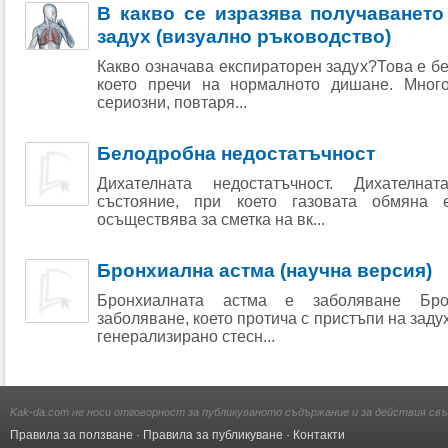
В какво се изразява получаването
задух (визуално ръководство)
Какво означава експираторен задух?Това е б
което пречи на нормалното дишане. Много
сериозни, повтаря...
Белодробна недостатъчност
Дихателната недостатъчност. Дихателна
състояние, при което газовата обмяна
осъществява за сметка на вк...
Бронхиална астма (научна версия)
Бронхиалната астма е заболяване Бро
заболяване, което протича с пристъпи на зад
генерализирано стесн...
Kak-da.com не носи отговорност за публикуваното съдържание и за действия свъ
Правила за ползване
·
Правила за публикуване
·
Контакти