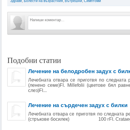
Здраве
,
Болести на възрастния
,
Вътрешни
,
Симптоми
Подобни статии
Лечение на белодробен задух с бил
Лечебната отвара се приготвя по следната р
(ленено семе)Fl. Millefolii (цветове бял равн
слез)Fl...
Лечение на сърдечен задух с билки
Лечебната отвара се приготвя по следната рец
(стръкове босилек) 100 гFl. Crataegi (