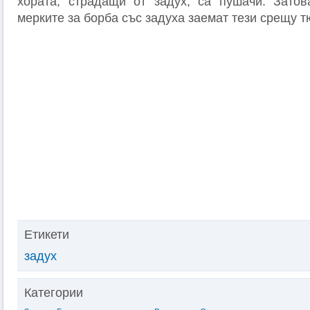
хората, страдащи от задух, са пушачи. Затов
мерките за борба със задуха заемат тези срещу 
Етикети
задух
Категории