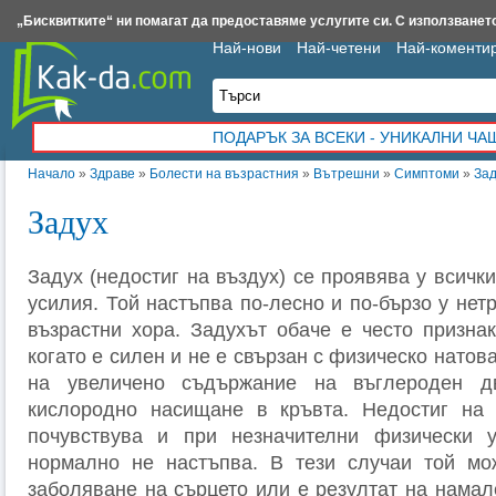
Insert.bg
Framar.bg
Kak-da.com
Iztochnik.com
BauBau.bg
NewAge.bg
„Бисквитките“ ни помагат да предоставяме услугите си. С използването
Най-нови
Най-четени
Най-коменти
ПОДАРЪК ЗА ВСЕКИ - УНИКАЛНИ Ч
Начало
»
Здраве
»
Болести на възрастния
»
Вътрешни
»
Симптоми
»
Зад
Задух
Задух (недостиг на въздух) се проявява у всичк
усилия. Той настъпва по-лесно и по-бързо у нет
възрастни хора. Задухът обаче е често признак
когато е силен и не е свързан с физическо натов
на увеличено съдържание на въглероден д
кислородно насищане в кръвта. Недостиг на
почувствува и при незначителни физически у
нормално не настъпва. В тези случаи той м
заболяване на сърцето или е резултат на намал