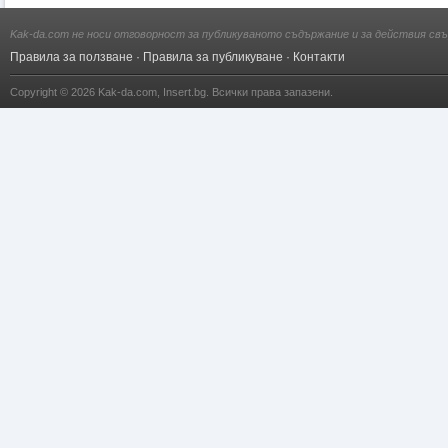
Kak-da.com не носи отговорност за публикуваното съдържание и за действия свъ
Правила за ползване
·
Правила за публикуване
·
Контакти
Copyright © 2026
Kak-da.com
,
Insert.bg
. Всички права запазени.