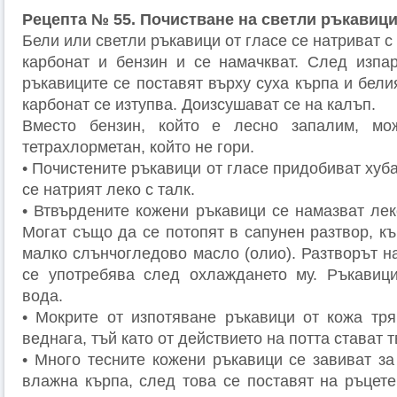
Рецепта № 55. Почистване на светли ръкавици
Бели или светли ръкавици от гласе се натриват с
карбонат и бензин и се намачкват. След изпа
ръкавиците се поставят върху суха кърпа и бели
карбонат се изтупва. Доизсушават се на калъп.
Вместо бензин, който е лесно запалим, мо
тетрахлорметан, който не гори.
• Почистените ръкавици от гласе придобиват хуба
се натрият леко с талк.
• Втвърдените кожени ръкавици се намазват лек
Могат също да се потопят в сапунен разтвор, к
малко слънчогледово масло (олио). Разтворът н
се употребява след охлаждането му. Ръкавици
вода.
• Мокрите от изпотяване ръкавици от кожа тря
веднага, тъй като от действието на потта стават т
• Много тесните кожени ръкавици се завиват за
влажна кърпа, след това се поставят на ръцете