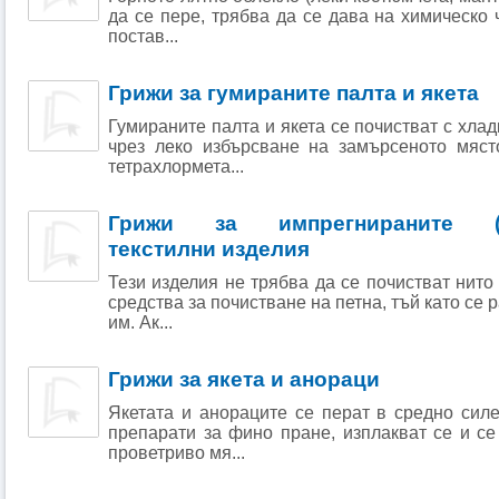
да се пере, трябва да се дава на химическо 
постав...
Грижи за гумираните палта и якета
Гумираните палта и якета се почистват с хла
чрез леко избърсване на замърсеното мяст
тетрахлормета...
Грижи за импрегнираните (не
текстилни изделия
Тези изделия не трябва да се почистват нито 
средства за почистване на петна, тъй като се
им. Ак...
Грижи за якета и анораци
Якетата и анораците се перат в средно сил
препарати за фино пране, изплакват се и се
проветриво мя...