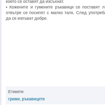
което се оставят да изсъхнат.
• Кожените и гумените ръкавици се поставят л
отвътре се посипят с малко талк. След употреб
да се изпъват добре.
Етикети
грижи
,
ръкавиците