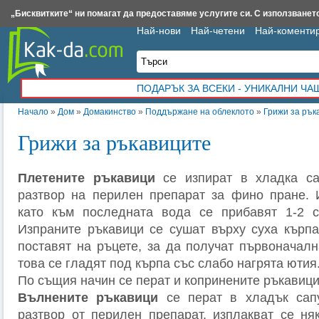
Insert.bg
Framar.bg
Kak-da.com
Iztochnik.com
BauBau.bg
NewAge.bg
„Бисквитките“ ни помагат да предоставяме услугите си. С използването
Най-нови
Най-четени
Най-коменти
ПОДАРЪК ЗА ВСЕКИ - УНИКАЛНИ Ч
Начало
»
Дом
»
Домакинство
»
Поддържане на облеклото
»
Грижи за рък
Грижи за ръкавиците
Плетените ръкавици
се изпират в хладка са
разтвoр на перилен препарат за фино пране. 
като към последната вода се прибавят 1-2 с
Изпраните ръкавици се сушат върху суха кърпа
поставят на ръцете, за да получат първоначал
това се гладят под кърпа със слабо нагрята ютия
По същия начин се перат и копринените ръкавици
Вълнените ръкавици
се перат в хладък сап
разтвор от перилен препарат, изплакват се ня