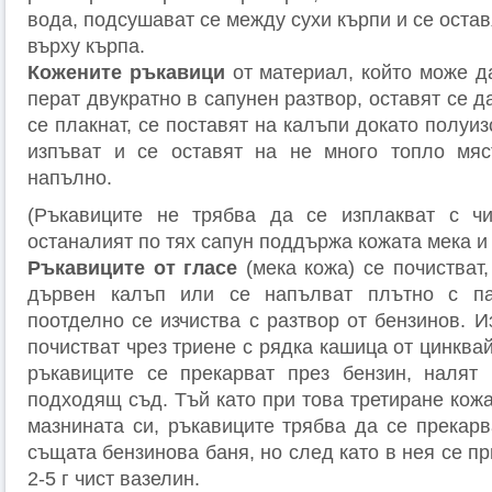
вода, подсушават се между сухи кърпи и се остав
върху кърпа.
Кожените ръкавици
от материал, който може да
перат двукратно в сапунен разтвор, оставят се д
се плакнат, се поставят на калъпи докато полуиз
изпъват и се оставят на не много топло мяст
напълно.
(Ръкавиците не трябва да се изплакват с чи
останалият по тях сапун поддържа кожата мека и 
Ръкавиците от гласе
(мека кожа) се почистват,
дървен калъп или се напълват плътно с па
поотделно се изчиства с разтвор от бензинов. 
почистват чрез триене с рядка кашица от цинквай
ръкавиците се прекарват през бензин, налят 
подходящ съд. Тъй като при това третиране кожа
мазнината си, ръкавиците трябва да се прекар
същата бензинова баня, но след като в нея се пр
2-5 г чист вазелин.