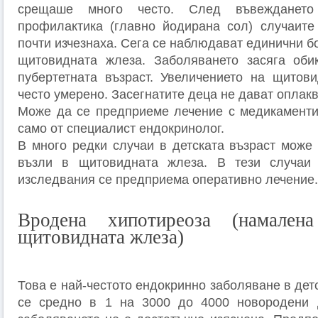
срещаше много често. След въвеждането
профилактика (главно йодирана сол) случаите
почти изчезнаха. Сега се наблюдават единични б
щитовидната жлеза. Заболяването засяга оби
пубертетната възраст. Увеличението на щитов
често умерено. Засегнатите деца не дават оплак
Може да се предприеме лечение с медикаменти
само от специалист ендокринолог.
В много редки случаи в детската възраст може
възли в щитовидната жлеза. В тези случаи
изследвания се предприема оперативно лечение.
Вродена хипотиреоза (намален
щитовидната жлеза)
Това е най-честото ендокринно заболяване в дет
се средно в 1 на 3000 до 4000 новородени 