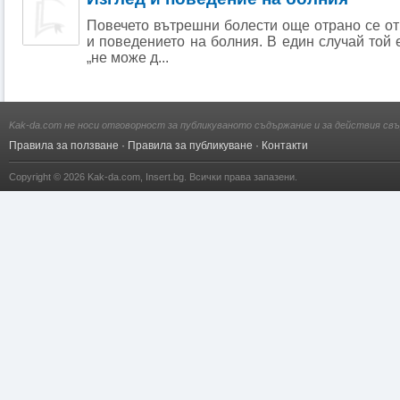
Повечето вътрешни болести още отрано се от
и поведението на болния. В един случай той 
„не може д...
Kak-da.com не носи отговорност за публикуваното съдържание и за действия свъ
Правила за ползване
·
Правила за публикуване
·
Контакти
Copyright © 2026
Kak-da.com
,
Insert.bg
. Всички права запазени.