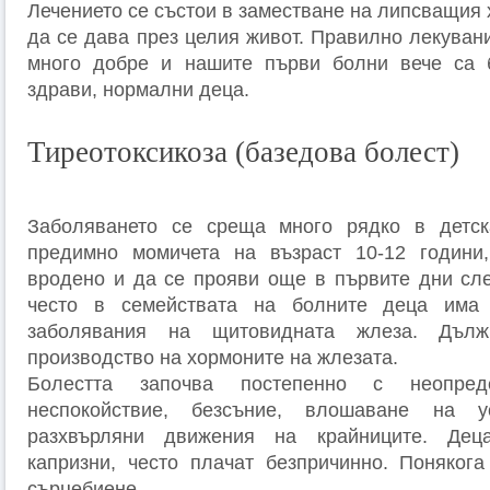
Лечението се състои в заместване на липсващия 
да се дава през целия живот. Правилно лекуван
много добре и нашите първи болни вече са
здрави, нормални деца.
Тиреотоксикоза (базедова болест)
Заболяването се среща много рядко в детска
предимно момичета на възраст 10-12 годин
вродено и да се прояви още в първите дни сл
често в семействата на болните деца има
заболявания на щитовидната жлеза. Дъл
производство на хормоните на жлезата.
Болестта започва постепенно с неопреде
неспокойствие, безсъние, влошаване на 
разхвърляни движения на крайниците. Деца
капризни, често плачат безпричинно. Поняког
сърцебиене,