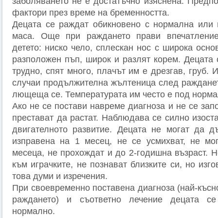
заболяването не е достатъчно изяснена. Предп
фактори през време на бременността.
Децата се раждат обикновено с нормална или 
маса. Още при раждането прави впечатлени
детето: ниско чело, сплескан нос с широка основ
разположен пъп, широк и разлят корем. Децата 
трудно, спят много, плачът им е дрезгав, груб. 
случаи продължителна жълтеница след раждането
лющеща се. Температурата им често е под норма
Ако не се постави навреме диагноза и не се зап
престават да растат. Наблюдава се силно изост
двигателното развитие. Децата не могат да д
изправена на 1 месец, не се усмихват, не мо
месеца, не прохождат и до 2-годишна възраст. 
към играчките, не познават близките си, но изго
това думи и изречения.
При своевременно поставена диагноза (най-късн
раждането) и съответно лечение децата се
нормално.