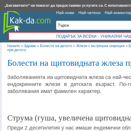
Insert.bg
Framar.bg
Kak-da.com
Iztochnik.com
BauBau.bg
NewAge.bg
„Бисквитките“ ни помагат да предоставяме услугите си. С използването
Най-нови
Най-четени
Най-коменти
ПОДАРЪК ЗА ВСЕКИ - УНИКАЛНИ Ч
Начало
»
Здраве
»
Болести на детето
»
Жлези с вътрешна секреция
»
Б
при детето
Болести на щитовидната жлеза п
Заболяванията иа щитовидната жлеза са най-чес
ендокринните жлези в детската възраст. По-г
заболявания имат фамилен характер.
Струма (гуша, увеличена щитовидна
Преди 2 десетилетия у нас имаше ендемични обла