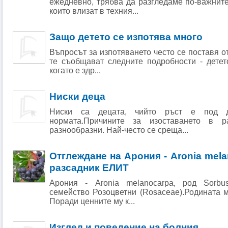
ежедневно, трябва да разгледаме по-важнит
които влизат в техния...
Защо детето се изпотява много
Въпросът за изпотяването често се поставя о
те съобщават следните подробности - детет
когато е здр...
Ниски деца
Ниски са децата, чийто ръст е под д
нормата.Причините за изоставането в 
разнообразни. Най-често се среща...
Отглеждане на Арония - Aronia mel
разсадник ЕЛИТ
Арония - Aronia melanocarpa, род Sorbu
семейство Розоцветни (Rosaceae).Родината 
Поради ценните му к...
Изглед и поведение на болния