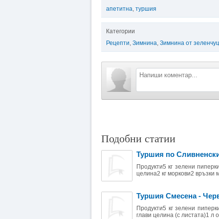
апетитна
,
туршия
Категории
Рецепти
,
Зимнина
,
Зимнина от зеленчу
Подобни статии
Туршия по Сливненск
Продукти5 кг зелени пиперки
целина2 кг моркови2 връзки м
Туршия Смесена - Чер
Продукти5 кг зелени пиперки
глави целина (с листата)1 л о