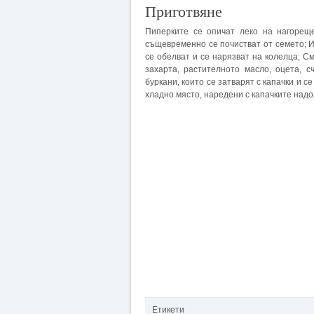
Приготвяне
Пиперките се опичат леко на нагореще
същевременно се почистват от семето; И
се обелват и се нарязват на колелца; С
захарта, растителното масло, оцета, с
буркани, които се затварят с капачки и 
хладно място, наредени с капачките надо
Етикети