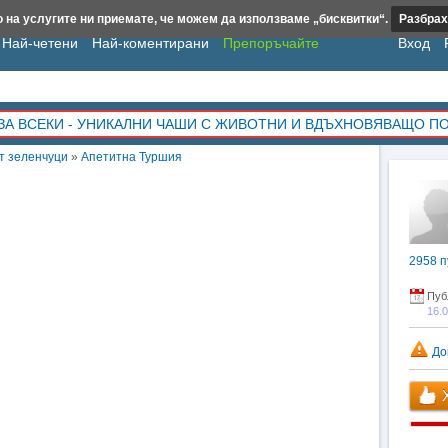
 на услугите ни приемате, че можем да използваме „бисквитки“.
Разбрах
Най-четени
Най-коментирани
Препоръчайте
Вход
ЗА ВСЕКИ - УНИКАЛНИ ЧАШИ С ЖИВОТНИ И ВДЪХНОВЯВАЩО П
т зеленчуци
»
Апетитна Туршия
2958
п
Пуб
16.
До
Х