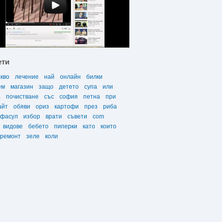
ети
акво
лечение
най
онлайн
билки
ем
магазин
защо
детето
супа
или
а
почистване
със
софия
петна
при
айт
обяви
ориз
картофи
през
риба
фасул
избор
врати
съвети
com
видове
бебето
пиперки
като
които
ремонт
зеле
коли