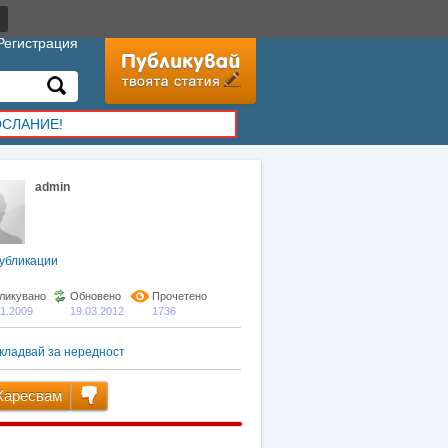
Регистрация
ОСЛАНИЕ!
admin
убликации
ликувано
Обновено
Прочетено
01.2009
19.03.2012
1736
кладвай за нередност
аресвам