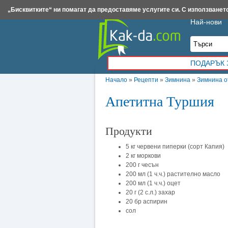
Insert.bg
Framar.bg
Kak-da.com
Iztochnik.com
BauBau.bg
NewAge.bg
„Бисквитките“ ни помагат да предоставяме услугите си. С използването
Най-нови
ПОДАРЪК 
Начало
»
Рецепти
»
Зимнина
»
Зимнина о
Апетитна Туршия
Продукти
5 кг червени пиперки (сорт Капия)
2 кг моркови
200 г чесън
200 мл (1 ч.ч.) растително масло
200 мл (1 ч.ч.) оцет
20 г (2 с.л.) захар
20 бр аспирин
сол