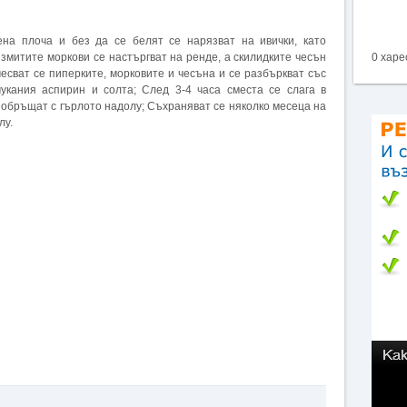
на плоча и без да се белят се нарязват на ивички, като
змитите моркови се настъргват на ренде, а скилидките чесън
0 харе
месват се пиперките, морковите и чесъна и се разбъркват със
чукания аспирин и солта; След 3-4 часа сместа се слага в
се обръщат с гърлото надолу; Съхраняват се няколко месеца на
лу.