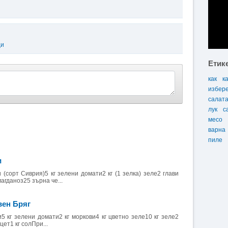
ци
Етик
как
к
избер
салат
лук
с
месо
варна
пиле
и
 (сорт Сиврия)5 кг зелени домати2 кг (1 зелка) зеле2 глави
агданоз25 зърна че...
вен Бряг
5 кг зелени домати2 кг моркови4 кг цветно зеле10 кг зеле2
цет1 кг солПри...