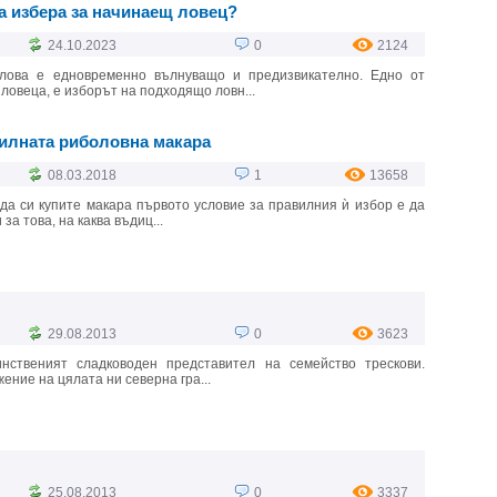
а избера за начинаещ ловец?
24.10.2023
0
2124
 лова е едновременно вълнуващо и предизвикателно. Едно от
ловеца, е изборът на подходящо ловн...
вилната риболовна макара
08.03.2018
1
13658
да си купите макара първото условие за правилния ѝ избор е да
а това, на каква въдиц...
29.08.2013
0
3623
нственият сладководен представител на семейство трескови.
ение на цялата ни северна гра...
25.08.2013
0
3337