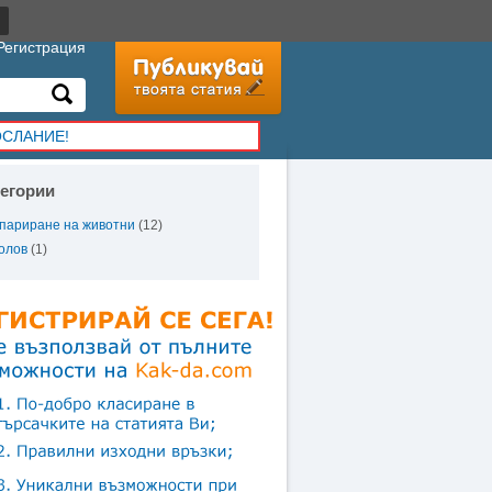
Регистрация
ОСЛАНИЕ!
тегории
париране на животни
(12)
олов
(1)