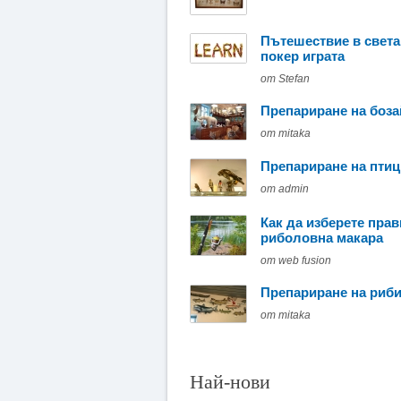
Пътешествие в света
покер играта
от Stefan
Препариране на боз
от mitaka
Препариране на птиц
от admin
Как да изберете пра
риболовна макара
от web fusion
Препариране на риб
от mitaka
Най-нови