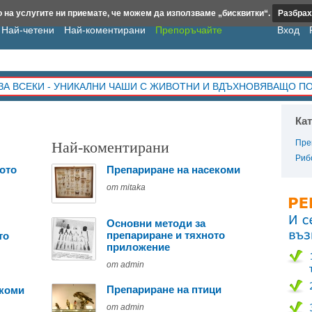
 на услугите ни приемате, че можем да използваме „бисквитки“.
Разбрах
Най-четени
Най-коментирани
Препоръчайте
Вход
ЗА ВСЕКИ - УНИКАЛНИ ЧАШИ С ЖИВОТНИ И ВДЪХНОВЯВАЩО П
Ка
Пре
Най-коментирани
Риб
ото
Препариране на насекоми
от mitaka
Основни методи за
препариране и тяхното
то
приложение
от admin
Препариране на птици
екоми
от admin