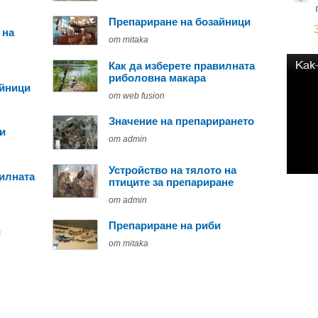
Препариране на бозайници
 на
от mitaka
Как да изберете правилната
риболовна макара
айници
от web fusion
Значение на препарирането
и
от admin
Устройство на тялото на
вилната
птиците за препариране
от admin
Препариране на риби
и
от mitaka