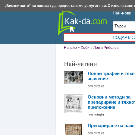
Insert.bg
Framar.bg
Kak-da.com
Iztochnik.com
BauBau.bg
NewAge.bg
„Бисквитките“ ни помагат да предоставяме услугите си. С използването
Най-нови
ПОДАРЪК 
Начало
»
Хоби
»
Лов и Риболов
Най-четени
Ловни трофеи и тяхн
значение
от mitaka
Основни методи за
препариране и тяхно
приложение
от admin
Препариране на нас
от mitaka