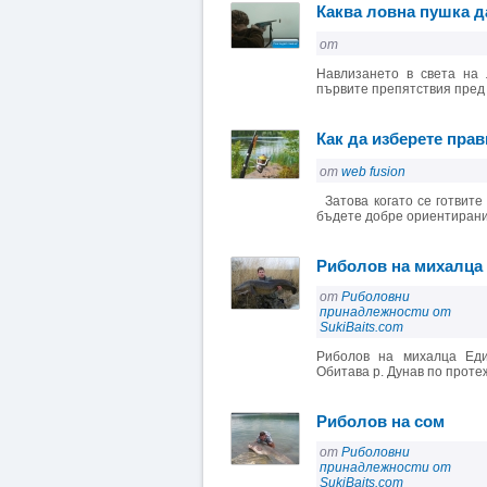
Каква ловна пушка д
от
Навлизането в света на
първите препятствия пред 
Как да изберете пра
от
web fusion
Затова когато се готвите 
бъдете добре ориентирани з
Риболов на михалца
от
Риболовни
принадлежности от
SukiBaits.com
Риболов на михалца Еди
Обитава р. Дунав по протеж
Риболов на сом
от
Риболовни
принадлежности от
SukiBaits.com