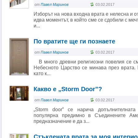
от
Павел Маринов
03.02.2017
Изборът на нова входна врата е нелесна и от
идва моментът, в който сме се сдобили с ме
и...
По вратите ще ги познаете
от
Павел Маринов
03.02.2017
В много древни религиозни повелия се смя
Небесното Царство се минава през врата. 
като к...
Какво е „Storm Door”?
от
Павел Маринов
03.02.2017
„Storm door” се нарича допълнителната
популярна предимно в Съединените Аме
предназначение е да з...
Стъклената врата за моя интери