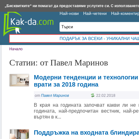
Insert.bg
Framar.bg
Kak-da.com
Iztochnik.com
BauBau.bg
NewAge.bg
„Бисквитките“ ни помагат да предоставяме услугите си. С използването
Най-нови
Най-четени
Най-коменти
ПОДАРЪК ЗА ВСЕКИ - УНИКАЛНИ Ч
Начало
Статии: от Павел Маринов
Модерни тенденции и технологии
врати за 2018 година
от
Павел Маринов
22.02.2018
В края на годината започват какви ли не 
годината, най-предпочитан вестник, най-р
въртян в к...
Поддръжка на входната блиндира