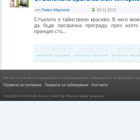
от
Павел Маринов
03.11.2015
Стъклото е тайнствено красиво. В него мож
да бъде прозрачна преграда, през коят
принцип стъ...
Kak-da.com не носи отговорност за публикуваното съдържание и за действия свъ
Правила за ползване
·
Правила за публикуване
·
Контакти
Copyright © 2026
Kak-da.com
,
Insert.bg
. Всички права запазени.