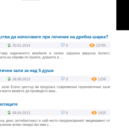
ства да използвате при лечение на дребна шарка?
30.01.2014
0
13755
ка нареченото морбили е силно заразна вирусна болест,
та на обриви по бузите, дланите и ...
ични зали за над 5 души
28.08.2013
0
1259
 зали Есенс център ви предлага съвременни терапевтични зали
в които можете да проведете ваш...
иотиците
08.04.2013
0
1425
на, днес антибиотикът е най-често предписваният медикамент от
ление всяко лекарство има с...