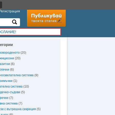
Регистрация
ОСЛАНИЕ!
тегории
новороденото
(20)
екциозни
(20)
азитни
(6)
ргични
(6)
носмилателна система
(9)
оимъчни
(1)
ателна система
(10)
дечно-съдови
(5)
речни
(7)
вна система
(7)
зи с вътрешна секреция
(5)
 и нос
(6)