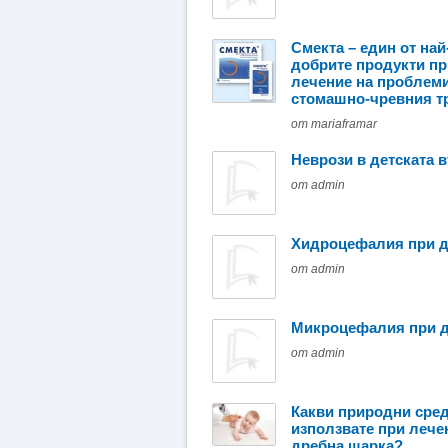
Смекта – един от най
добрите продукти пр
лечение на проблеми
стомашно-чревния тр
от mariaframar
Неврози в детската 
от admin
Хидроцефалия при д
от admin
Микроцефалия при д
от admin
Какви природни сред
използвате при лече
дребна шарка?