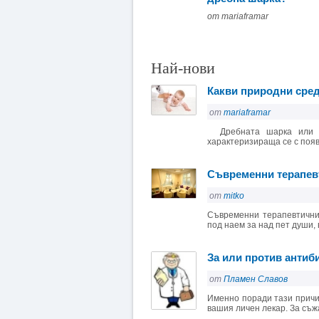
от mariaframar
Най-нови
Какви природни сред
от
mariaframar
Дребната шарка или та
характеризираща се с поява
Съвременни терапевт
от
mitko
Съвременни терапевтични
под наем за над пет души, 
За или против антиб
от
Пламен Славов
Именно поради тази причи
вашия личен лекар. За съжа