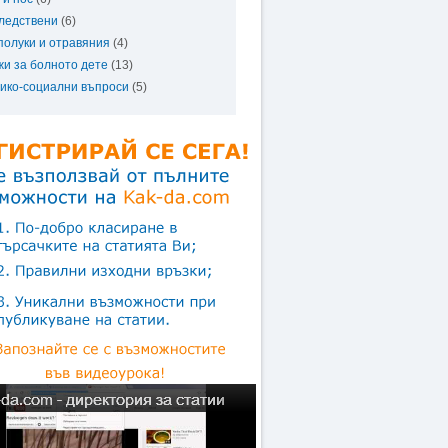
ледствени
(6)
полуки и отравяния
(4)
жи за болното дете
(13)
ико-социални въпроси
(5)