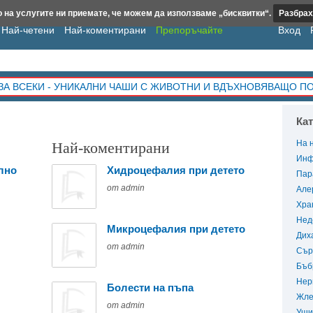
 на услугите ни приемате, че можем да използваме „бисквитки“.
Разбрах
Най-четени
Най-коментирани
Препоръчайте
Вход
ЗА ВСЕКИ - УНИКАЛНИ ЧАШИ С ЖИВОТНИ И ВДЪХНОВЯВАЩО П
Ка
На 
Най-коментирани
Инф
лно
Хидроцефалия при детето
Пар
от admin
Але
Хра
Нед
Микроцефалия при детето
Дих
от admin
Сър
Бъб
Нер
Болести на пъпа
Жле
от admin
Уши