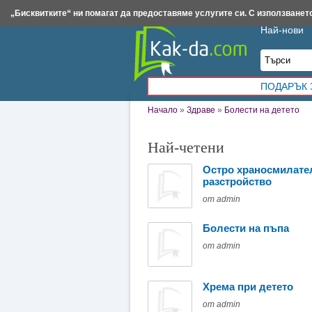
Insert.bg
Framar.bg
Kak-da.com
Iztochnik.com
BauBau.bg
NewAge.bg
„Бисквитките“ ни помагат да предоставяме услугите си. С използването
Най-нови
ПОДАРЪК 
Начало
»
Здраве
»
Болести на детето
Най-четени
Остро храносмилате
разстройство
от admin
Болести на пъпа
от admin
Хрема при детето
от admin