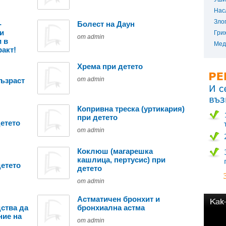
Нас
Зло
-
Болест на Даун
и
Гри
от admin
 в
Мед
акт!
Хрема при детето
от admin
възраст
Копривна треска (уртикария)
при детето
етето
от admin
Коклюш (магарешка
кашлица, пертусис) при
етето
детето
от admin
Астматичен бронхит и
ства да
бронхиална астма
ние на
от admin