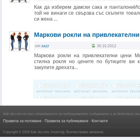
Как да изберем дамски сака и панталониИс
той не винаги се свързва със скъпите тоеа
си жена ...
Маркови рокли на привлекателни
от
sazz
30.10.2012
Маркови рокли на привлекателни цени М
стилна рокля но цените по бутиците ви 
закупите дрехата...
Kak-da.com не носи отговорност за публикуваното съдържание и за действия свъ
Правила за ползване
·
Правила за публикуване
·
Контакти
Copyright © 2026
Kak-da.com
,
Insert.bg
. Всички права запазени.