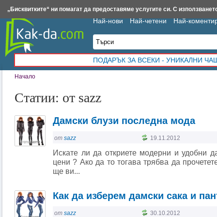
Insert.bg
Framar.bg
Kak-da.com
Iztochnik.com
BauBau.bg
NewAge.bg
„Бисквитките“ ни помагат да предоставяме услугите си. С използването
Най-нови
Най-четени
Най-коменти
ПОДАРЪК ЗА ВСЕКИ - УНИКАЛНИ Ч
Начало
Статии: от sazz
Дамски блузи последна мода
от
sazz
19.11.2012
Искате ли да откриете модерни и удобни д
цени ? Ако да то тогава трябва да прочетет
ще ви...
Как да изберем дамски сака и па
от
sazz
30.10.2012