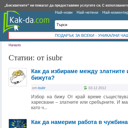
Insert.bg
Framar.bg
Kak-da.com
Iztochnik.com
BauBau.bg
NewAge.bg
„Бисквитките“ ни помагат да предоставяме услугите си. С използването
Най-нови
Най-четени
Най-коменти
ПОДАРЪК ЗА ВСЕКИ - УНИКАЛНИ Ч
Начало
Статии: от isubr
Как да избираме между златните 
бижута?
от
isubr
03.12.2012
Избор на бижу От край време съществува
харесвани – златните или сребърните. И мак
като ч...
Как да намерим работа в чужбина