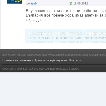
от
isubr
18.09.2012
В условия на криза и ниски работни въз
България все повече хора имат апетити за 
се, за да з...
Kak-da.com не носи отговорност за публикуваното съдържание и за действия свъ
Правила за ползване
·
Правила за публикуване
·
Контакти
Copyright © 2026
Kak-da.com
,
Insert.bg
. Всички права запазени.