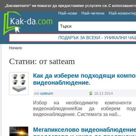
Insert.bg
Framar.bg
Kak-da.com
Iztochnik.com
BauBau.bg
NewAge.bg
„Бисквитките“ ни помагат да предоставяме услугите си. С използването
Най-нови
Най-четени
Най-коменти
ПОДАРЪК ЗА ВСЕКИ - УНИКАЛНИ Ч
Начало
Статии: от satteam
Как да изберем подходящи компо
видеонаблюдение.
от
satteam
16.12.2014
Избор на необходимите компоненти
видеонаблюдениеКак да изберем под
видеонаблюдение. Системата за наб...
Мегапикселово видеонаблюдение 