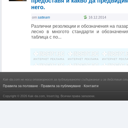
предоставя и какво да предвиди
него.
от
satteam
16.12.2014
Различни резолюции и обозначения на пазар
лесно в многото стандарти и обозначени
таблица с по...
Kak-da.com не носи отговорност за публикуваното съдържание и за действия свъ
Правила за ползване
·
Правила за публикуване
·
Контакти
Copyright © 2026
Kak-da.com
,
Insert.bg
. Всички права запазени.