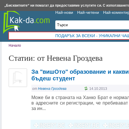
Insert.bg
Framar.bg
Kak-da.com
Iztochnik.com
BauBau.bg
NewAge.bg
„Бисквитките“ ни помагат да предоставяме услугите си. С използването
Най-нови
Най-четени
Най-коменти
ПОДАРЪК ЗА ВСЕКИ - УНИКАЛНИ Ч
Начало
Статии: от Невена Гроздева
За "вишОто" образование и какви
бъдеш студент
от
Невена Гроздева
14.10.2013
Може би в страната на Ханко Брат е нормал
в адресните си регистрации, че пребивават 
за ин...